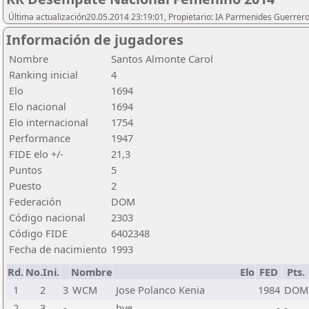
Última actualización20.05.2014 23:19:01, Propietario: IA Parmenides Guerrero
Información de jugadores
Nombre
Santos Almonte Carol
Ranking inicial
4
Elo
1694
Elo nacional
1694
Elo internacional
1754
Performance
1947
FIDE elo +/-
21,3
Puntos
5
Puesto
2
Federación
DOM
Código nacional
2303
Código FIDE
6402348
Fecha de nacimiento
1993
Rd.
No.Ini.
Nombre
Elo
FED
Pts.
1
2
3
WCM
Jose Polanco Kenia
1984
DOM
2
3
-
bye
-
-