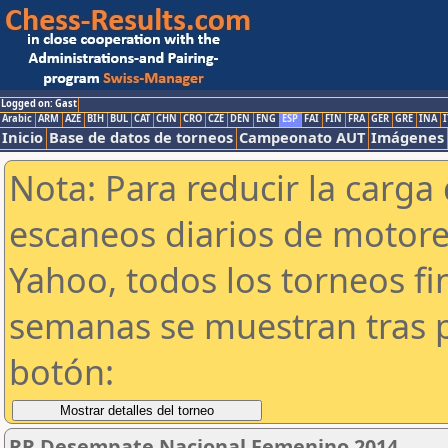
Logged on: Gast
Arabic
ARM
AZE
BIH
BUL
CAT
CHN
CRO
CZE
DEN
ENG
ESP
FAI
FIN
FRA
GER
GRE
INA
I
Inicio
Base de datos de torneos
Campeonato AUT
Imágenes
Nota: Para reducir la carga 
escaneos diarios de motor
Yahoo, todos los torneos f
semanas se muestran tras p
botón:
RR Desempate Nacional Femenino 2014