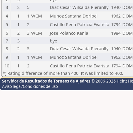
3
2
5
Diaz Cesar Wilsaida Pieranlly
1940
DOM
4
1
1
WCM
Munoz Santana Doribel
1962
DOM
5
1
2
Castillo Pena Patricia Evarista
1794
DOM
6
2
3
WCM
Jose Polanco Kenia
1984
DOM
7
3
-
bye
-
-
8
2
5
Diaz Cesar Wilsaida Pieranlly
1940
DOM
9
1
1
WCM
Munoz Santana Doribel
1962
DOM
10
1
2
Castillo Pena Patricia Evarista
1794
DOM
*) Rating difference of more than 400. It was limited to 400.
Servidor de Resultados de Torneos de Ajedrez
© 2006-2026 Heinz H
Aviso legal/Condiciones de uso