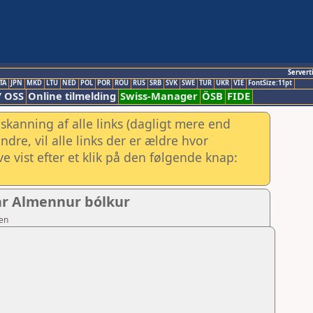
Servert
TA
JPN
MKD
LTU
NED
POL
POR
ROU
RUS
SRB
SVK
SWE
TUR
UKR
VIE
FontSize:11pt
/ OSS
Online tilmelding
Swiss-Manager
ÖSB
FIDE
skanning af alle links (dagligt mere end
re, vil alle links der er ældre hvor
e vist efter et klik på den følgende knap:
gar Almennur bólkur
sen