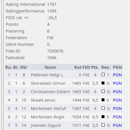
Rating international
1797
Ratingperformance
1399
FIDE rat. +/-
-26,3
Points
4
Placering
8
Federation
FAI
Ident-Number
0
Fide-ID
7200676
Fødselsår
1946
Ru.
Br.
SNr
Navn
Rat
FED
Pts.
Res.
PGN
1
1
8
Petersen Helgi L.
0
FAI
4
1
PGN
2
1
6
Skorastein Simun
1465
FAI
5,5
½
PGN
3
1
2
Christiansen Esbern
1665
FAI
6
½
PGN
4
3
10
Skaale Janus
1444
FAI
4,5
0
PGN
5
4
11
Mortensen Herluf
1567
FAI
4
½
PGN
6
2
12
Mortensen Rogvi
1634
FAI
6,5
0
PGN
7
5
14
Joensen Sigurd
1311
FAI
3,5
½
PGN