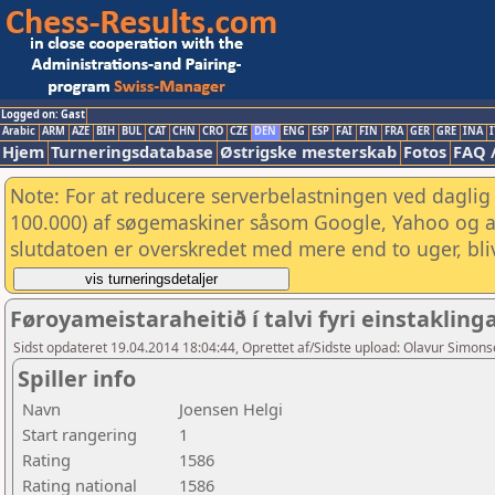
Logged on: Gast
Arabic
ARM
AZE
BIH
BUL
CAT
CHN
CRO
CZE
DEN
ENG
ESP
FAI
FIN
FRA
GER
GRE
INA
I
Hjem
Turneringsdatabase
Østrigske mesterskab
Fotos
FAQ 
Note: For at reducere serverbelastningen ved daglig 
100.000) af søgemaskiner såsom Google, Yahoo og and
slutdatoen er overskredet med mere end to uger, bliv
Føroyameistaraheitið í talvi fyri einstaklin
Sidst opdateret 19.04.2014 18:04:44, Oprettet af/Sidste upload: Olavur Simon
Spiller info
Navn
Joensen Helgi
Start rangering
1
Rating
1586
Rating national
1586