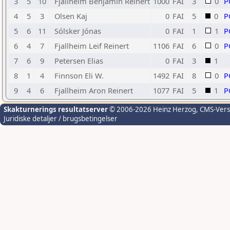
3
5
10
Fjallheim Benjamin Reinert
1000
FAI
3
0
P
4
5
3
Olsen Kaj
0
FAI
5
0
P
5
6
11
Sólsker Jónas
0
FAI
1
1
P
6
4
7
Fjallheim Leif Reinert
1106
FAI
6
0
P
7
6
9
Petersen Elias
0
FAI
3
1
8
1
4
Finnson Eli W.
1492
FAI
8
0
P
9
4
6
Fjallheim Aron Reinert
1077
FAI
5
1
P
Skakturnerings resultatserver
© 2006-2026 Heinz Herzog
, CMS-Ver
Juridiske detaljer / brugsbetingelser