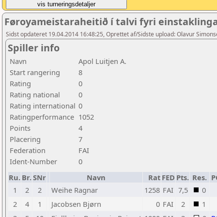
Føroyameistaraheitið í talvi fyri einstaklin
Sidst opdateret 19.04.2014 16:48:25, Oprettet af/Sidste upload: Olavur Simon
Spiller info
Navn
Apol Luitjen A.
Start rangering
8
Rating
0
Rating national
0
Rating international
0
Ratingperformance
1052
Points
4
Placering
7
Federation
FAI
Ident-Number
0
Ru.
Br.
SNr
Navn
Rat
FED
Pts.
Res.
P
1
2
2
Weihe Ragnar
1258
FAI
7,5
0
2
4
1
Jacobsen Bjørn
0
FAI
2
1