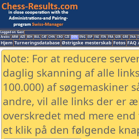
Logged on: Gast
Arabic
ARM
AZE
BIH
BUL
CAT
CHN
CRO
CZE
DEN
ENG
ESP
FAI
FIN
FRA
GER
GRE
INA
I
Hjem
Turneringsdatabase
Østrigske mesterskab
Fotos
FAQ 
Note: For at reducere serv
daglig skanning af alle link
100.000) af søgemaskiner 
andre, vil alle links der er 
overskredet med mere end to
et klik på den følgende kna