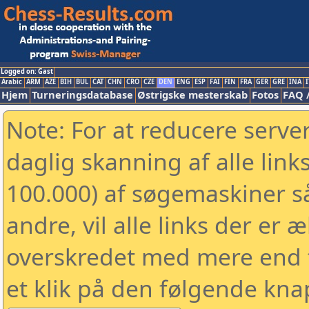
Logged on: Gast
Arabic
ARM
AZE
BIH
BUL
CAT
CHN
CRO
CZE
DEN
ENG
ESP
FAI
FIN
FRA
GER
GRE
INA
I
Hjem
Turneringsdatabase
Østrigske mesterskab
Fotos
FAQ 
Note: For at reducere serv
daglig skanning af alle link
100.000) af søgemaskiner 
andre, vil alle links der er 
overskredet med mere end to
et klik på den følgende kna