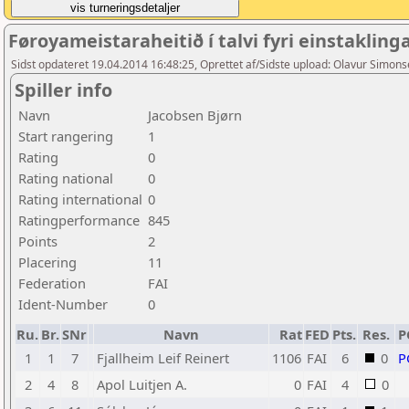
Føroyameistaraheitið í talvi fyri einstaklin
Sidst opdateret 19.04.2014 16:48:25, Oprettet af/Sidste upload: Olavur Simon
Spiller info
Navn
Jacobsen Bjørn
Start rangering
1
Rating
0
Rating national
0
Rating international
0
Ratingperformance
845
Points
2
Placering
11
Federation
FAI
Ident-Number
0
Ru.
Br.
SNr
Navn
Rat
FED
Pts.
Res.
P
1
1
7
Fjallheim Leif Reinert
1106
FAI
6
0
P
2
4
8
Apol Luitjen A.
0
FAI
4
0