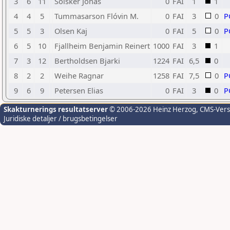
3
6
11
Sólsker Jónas
0
FAI
1
1
4
4
5
Tummasarson Flóvin M.
0
FAI
3
0
P
5
5
3
Olsen Kaj
0
FAI
5
0
P
6
5
10
Fjallheim Benjamin Reinert
1000
FAI
3
1
7
3
12
Bertholdsen Bjarki
1224
FAI
6,5
0
8
2
2
Weihe Ragnar
1258
FAI
7,5
0
P
9
6
9
Petersen Elias
0
FAI
3
0
P
Skakturnerings resultatserver
© 2006-2026 Heinz Herzog
, CMS-Ver
Juridiske detaljer / brugsbetingelser