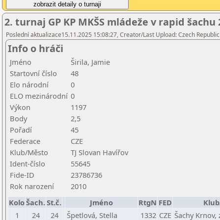
2. turnaj GP KP MKŠS mládeže v rapid šachu 2
Poslední aktualizace15.11.2025 15:08:27, Creator/Last Upload: Czech Republic
Info o hráči
Jméno
Širila, Jamie
Startovní číslo
48
Elo národní
0
ELO mezinárodní
0
Výkon
1197
Body
2,5
Pořadí
45
Federace
CZE
Klub/Město
TJ Slovan Havířov
Ident-číslo
55645
Fide-ID
23786736
Rok narození
2010
Kolo
Šach.
St.č.
Jméno
RtgN
FED
Klub
1
24
24
Špetlová, Stella
1332
CZE
Šachy Krnov, z