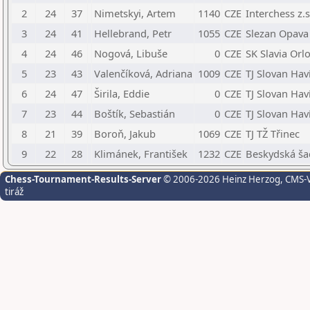
2
24
37
Nimetskyi, Artem
1140
CZE
Interchess z.s
3
24
41
Hellebrand, Petr
1055
CZE
Slezan Opava
4
24
46
Nogová, Libuše
0
CZE
SK Slavia Orl
5
23
43
Valenčíková, Adriana
1009
CZE
TJ Slovan Hav
6
24
47
Širila, Eddie
0
CZE
TJ Slovan Hav
7
23
44
Boštík, Sebastián
0
CZE
TJ Slovan Hav
8
21
39
Boroň, Jakub
1069
CZE
TJ TŽ Třinec
9
22
28
Klimánek, František
1232
CZE
Beskydská šac
Chess-Tournament-Results-Server
© 2006-2026 Heinz Herzog
, CMS-
tiráž