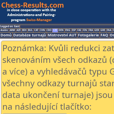
Logged on: Gast
Arabic
ARM
AZE
BIH
BUL
CAT
CHN
CRO
CZE
DEN
ENG
ESP
FAI
FIN
FRA
GER
GRE
INA
I
Domů
Databáze turnajů
Mistrovství AUT
Fotogalerie
FAQ
On
Poznámka: Kvůli redukci za
skenováním všech odkazů (
a více) a vyhledávačů typu 
všechny odkazy turnajů star
data ukončení turnaje) jsou
na následující tlačítko: