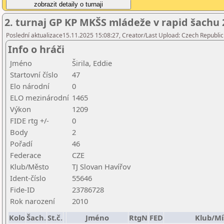
2. turnaj GP KP MKŠS mládeže v rapid šachu 2
Poslední aktualizace15.11.2025 15:08:27, Creator/Last Upload: Czech Republic
Info o hráči
Jméno
Širila, Eddie
Startovní číslo
47
Elo národní
0
ELO mezinárodní
1465
Výkon
1209
FIDE rtg +/-
0
Body
2
Pořadí
46
Federace
CZE
Klub/Město
TJ Slovan Havířov
Ident-číslo
55646
Fide-ID
23786728
Rok narození
2010
Kolo
Šach.
St.č.
Jméno
RtgN
FED
Klub/Mí