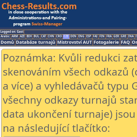
Logged on: Gast
Arabic
ARM
AZE
BIH
BUL
CAT
CHN
CRO
CZE
DEN
ENG
ESP
FAI
FIN
FRA
GER
GRE
INA
I
Domů
Databáze turnajů
Mistrovství AUT
Fotogalerie
FAQ
On
Poznámka: Kvůli redukci za
skenováním všech odkazů (
a více) a vyhledávačů typu 
všechny odkazy turnajů star
data ukončení turnaje) jsou
na následující tlačítko: