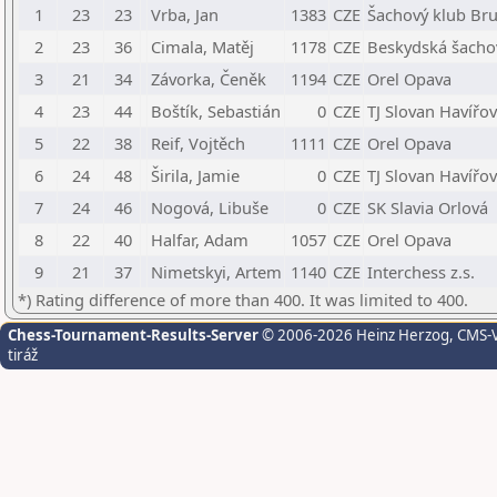
1
23
23
Vrba, Jan
1383
CZE
Šachový klub Brun
2
23
36
Cimala, Matěj
1178
CZE
Beskydská šachov
3
21
34
Závorka, Čeněk
1194
CZE
Orel Opava
4
23
44
Boštík, Sebastián
0
CZE
TJ Slovan Havířov
5
22
38
Reif, Vojtěch
1111
CZE
Orel Opava
6
24
48
Širila, Jamie
0
CZE
TJ Slovan Havířov
7
24
46
Nogová, Libuše
0
CZE
SK Slavia Orlová
8
22
40
Halfar, Adam
1057
CZE
Orel Opava
9
21
37
Nimetskyi, Artem
1140
CZE
Interchess z.s.
*) Rating difference of more than 400. It was limited to 400.
Chess-Tournament-Results-Server
© 2006-2026 Heinz Herzog
, CMS-
tiráž