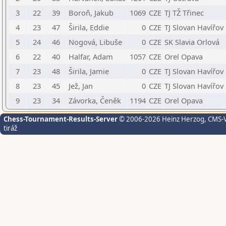
3
22
39
Boroň, Jakub
1069
CZE
TJ TŽ Třinec
4
23
47
Širila, Eddie
0
CZE
TJ Slovan Havířov
5
24
46
Nogová, Libuše
0
CZE
SK Slavia Orlová
6
22
40
Halfar, Adam
1057
CZE
Orel Opava
7
23
48
Širila, Jamie
0
CZE
TJ Slovan Havířov
8
23
45
Jež, Jan
0
CZE
TJ Slovan Havířov
9
23
34
Závorka, Čeněk
1194
CZE
Orel Opava
Chess-Tournament-Results-Server
© 2006-2026 Heinz Herzog
, CMS-
tiráž