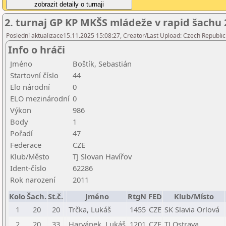
2. turnaj GP KP MKŠS mládeže v rapid šachu 2
Poslední aktualizace15.11.2025 15:08:27, Creator/Last Upload: Czech Republic
Info o hráči
Jméno
Boštík, Sebastián
Startovní číslo
44
Elo národní
0
ELO mezinárodní
0
Výkon
986
Body
1
Pořadí
47
Federace
CZE
Klub/Město
TJ Slovan Havířov
Ident-číslo
62286
Rok narození
2011
Kolo
Šach.
St.č.
Jméno
RtgN
FED
Klub/Místo
1
20
20
Trčka, Lukáš
1455
CZE
SK Slavia Orlová
2
20
33
Harvánek, Lukáš
1201
CZE
TJ Ostrava