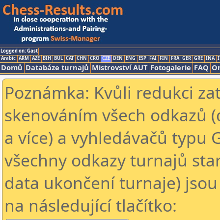
Logged on: Gast
Arabic
ARM
AZE
BIH
BUL
CAT
CHN
CRO
CZE
DEN
ENG
ESP
FAI
FIN
FRA
GER
GRE
INA
I
Domů
Databáze turnajů
Mistrovství AUT
Fotogalerie
FAQ
On
Poznámka: Kvůli redukci za
skenováním všech odkazů (
a více) a vyhledávačů typu 
všechny odkazy turnajů star
data ukončení turnaje) jsou
na následující tlačítko: