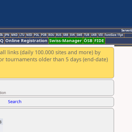
Servert
TA
JPN
MKD
LTU
NED
POL
POR
ROU
RUS
SRB
SVK
SWE
TUR
UKR
VIE
FontSize:11pt
AQ
Online Registration
Swiss-Manager
ÖSB
FIDE
ll links (daily 100.000 sites and more) by
for tournaments older than 5 days (end-date)
tion
Search
3