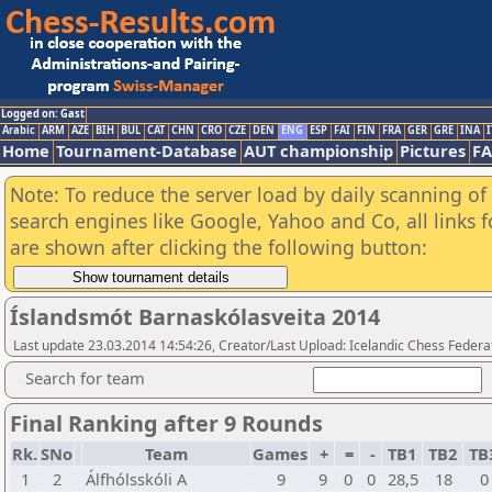
Logged on: Gast
Arabic
ARM
AZE
BIH
BUL
CAT
CHN
CRO
CZE
DEN
ENG
ESP
FAI
FIN
FRA
GER
GRE
INA
I
Home
Tournament-Database
AUT championship
Pictures
F
Note: To reduce the server load by daily scanning of a
search engines like Google, Yahoo and Co, all links 
are shown after clicking the following button:
Íslandsmót Barnaskólasveita 2014
Last update 23.03.2014 14:54:26, Creator/Last Upload: Icelandic Chess Federa
Search for team
Final Ranking after 9 Rounds
Rk.
SNo
Team
Games
+
=
-
TB1
TB2
TB
1
2
Álfhólsskóli A
9
9
0
0
28,5
18
0