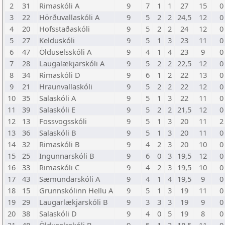
2
31
Rimaskóli A
9
7
1
1
27
15
0
3
22
Hörðuvallaskóli A
9
5
2
2
24,5
12
0
4
20
Hofsstaðaskóli
9
5
2
2
24
12
0
5
27
Kelduskóli
9
5
1
3
23
11
0
6
47
Ölduselsskóli A
9
4
1
4
23
9
0
7
28
Laugalækjarskóli A
9
5
2
2
22,5
12
0
8
34
Rimaskóli D
9
6
1
2
22
13
0
9
21
Hraunvallaskóli
9
5
2
2
22
12
0
10
35
Salaskóli A
9
5
1
3
22
11
0
11
39
Salaskóli E
9
5
2
2
21,5
12
0
12
13
Fossvogsskóli
9
5
1
3
20
11
2
13
36
Salaskóli B
9
5
1
3
20
11
0
14
32
Rimaskóli B
9
4
2
3
20
10
0
15
25
Ingunnarskóli B
9
6
0
3
19,5
12
0
16
33
Rimaskóli C
9
4
2
3
19,5
10
0
17
43
Sæmundarskóli A
9
4
1
4
19,5
9
0
18
15
Grunnskólinn Hellu A
9
5
1
3
19
11
0
19
29
Laugarlækjarskóli B
9
3
3
3
19
9
0
20
38
Salaskóli D
9
4
0
5
19
8
0