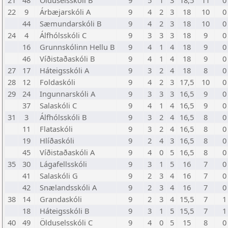
21
48
Ölduselsskóli B
9
5
1
3
18,5
11
0
22
9
Árbæjarskóli A
9
4
2
3
18
10
0
44
Sæmundarskóli B
9
4
2
3
18
10
0
24
4
Álfhólsskóli C
9
3
3
3
18
9
0
16
Grunnskólinn Hellu B
9
4
1
4
18
9
0
46
Víðistaðaskóli B
9
4
1
4
18
9
0
27
17
Háteigsskóli A
9
3
2
4
18
8
0
28
12
Foldaskóli
9
4
2
3
17,5
10
0
29
24
Ingunnarskóli A
9
3
3
3
16,5
9
0
37
Salaskóli C
9
4
1
4
16,5
9
0
31
3
Álfhólsskóli B
9
3
2
4
16,5
8
0
11
Flataskóli
9
3
2
4
16,5
8
0
19
Hlíðaskóli
9
2
4
3
16,5
8
0
45
Víðistaðaskóli A
9
4
0
5
16,5
8
0
35
30
Lágafellsskóli
9
3
1
5
16
7
0
41
Salaskóli G
9
2
3
4
16
7
0
42
Snælandsskóli A
9
2
3
4
16
7
0
38
14
Grandaskóli
9
2
3
4
15,5
7
1
18
Háteigsskóli B
9
3
1
5
15,5
7
1
40
49
Ölduselsskóli C
9
4
0
5
15
8
0