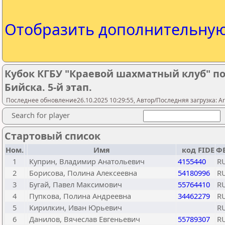
Отобразить дополнительну
Кубок КГБУ "Краевой шахматный клуб" п
Бийска. 5-й этап.
Последнее обновление26.10.2025 10:29:55, Автор/Последняя загрузка: A
Search for player
Стартовый список
Ном.
Имя
код FIDE
ФЕ
1
Куприн, Владимир Анатольевич
4155440
R
2
Борисова, Полина Алексеевна
54180996
R
3
Бугай, Павел Максимович
55764410
R
4
Пупкова, Полина Андреевна
34462279
R
5
Кирилкин, Иван Юрьевич
R
6
Данилов, Вячеслав Евгеньевич
55789307
R