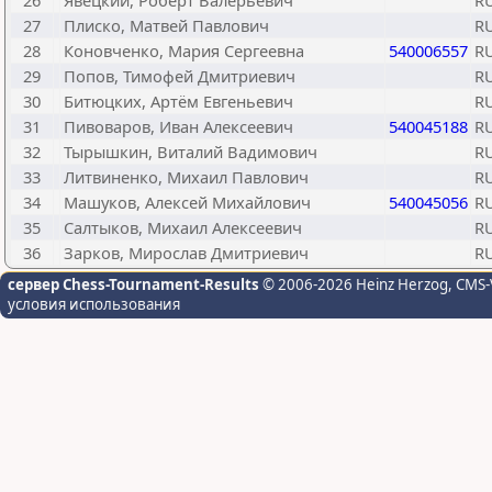
26
Явецкий, Роберт Валерьевич
R
27
Плиско, Матвей Павлович
R
28
Коновченко, Мария Сергеевна
540006557
R
29
Попов, Тимофей Дмитриевич
R
30
Битюцких, Артём Евгеньевич
R
31
Пивоваров, Иван Алексеевич
540045188
R
32
Тырышкин, Виталий Вадимович
R
33
Литвиненко, Михаил Павлович
R
34
Машуков, Алексей Михайлович
540045056
R
35
Салтыков, Михаил Алексеевич
R
36
Зарков, Мирослав Дмитриевич
R
сервер Chess-Tournament-Results
© 2006-2026 Heinz Herzog
, CMS-
условия использования