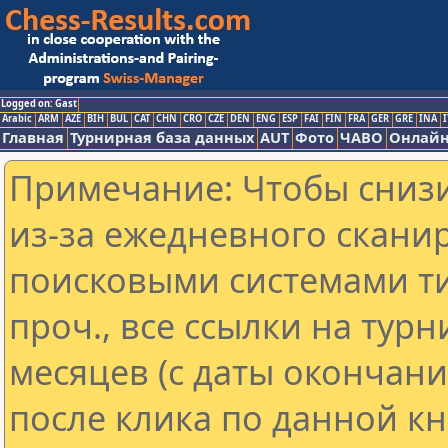
Logged on: Gast
Arabic
ARM
AZE
BIH
BUL
CAT
CHN
CRO
CZE
DEN
ENG
ESP
FAI
FIN
FRA
GER
GRE
INA
I
Главная
Турнирная база данных
AUT
Фото
ЧАВО
Онлайн
Примечание: Чтобы снизи
из-за ежедневного скани
поисковыми системами ти
проч., все ссылки на тур
месяцев (с даты окончан
после клика по данной кн