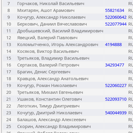
7
Горчаков, Николай Васильевич
R
8
Мхитарян, Ашот Арамович
55821634
R
9
Кочугур, Александр Николаевич
522060642
R
10
Беркович, Даниил Вячеславович
522077944
R
11
Дробышевский, Василий Владимирович
R
12
Явецкий, Валерий Павлович
R
13
Коломытченко, Игорь Александрович
4194888
R
14
Косяков, Виктор Васильевич
R
15
Третьяков, Владимир Васильевич
R
16
Сертаков, Валерий Петрович
34293477
R
17
Брагин, Денис Сергеевич
R
18
Кравцов, Александр Анатольевич
R
19
Кочугур, Роман Николаевич
522060227
R
20
Третьяков, Михаил Евгеньевич
R
21
Ушаков, Константин Олегович
522093710
R
22
Леготкин, Тимур Дмитриевич
R
23
Кочугур, Дмитрий Николаевич
540044939
R
24
Балашов, Александр Алексеевич
R
25
Скорин, Александр Владимирович
R