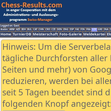
Logged on: Gast
Arabic
ARM
AZE
BIH
BUL
CAT
CHN
CRO
CZE
DEN
ENG
ESP
FAI
FIN
FRA
GER
GRE
INA
I
Home
TurnierDB
Meisterschaft
Foto-Galerie
Meldekartei
El
Hinweis: Um die Serverbel
tägliche Durchforsten aller 
Seiten und mehr) von Goog
reduzieren, werden bei alle
seit 5 Tagen beendet sind d
folgenden Knopf angezeigt