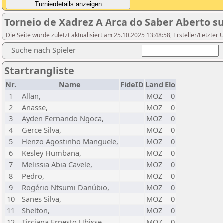
Torneio de Xadrez A Arca do Saber Aberto s
Die Seite wurde zuletzt aktualisiert am 25.10.2025 13:48:58, Ersteller/Letzt
Suche nach Spieler
Startrangliste
Nr.
Name
FideID
Land
Elo
1
Allan,
MOZ
0
2
Anasse,
MOZ
0
3
Ayden Fernando Ngoca,
MOZ
0
4
Gerce Silva,
MOZ
0
5
Henzo Agostinho Manguele,
MOZ
0
6
Kesley Humbana,
MOZ
0
7
Melissia Abia Cavele,
MOZ
0
8
Pedro,
MOZ
0
9
Rogério Ntsumi Danúbio,
MOZ
0
10
Sanes Silva,
MOZ
0
11
Shelton,
MOZ
0
12
Tirciana Ernesto Ubisse,
MOZ
0