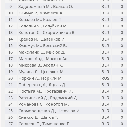
9
Задорожный М., Волков О.
BLR
0
10
Климук Р., Ярмолюк А.
BLR
0
11
Ковалев М., Козлов П.
BLR
0
12
Кодолич Я., Голубкин М.
BLR
0
13
Конотоп С., Скоромников В.
BLR
0
14
Кренев И., Цыганков И.
BLR
0
15
Кузьмук М., Бельский В.
BLR
0
16
Максимик С., Мисюк Д.
BLR
0
17
Малюш Анд., Малюш Ал.
BLR
0
18
Микоева В., Акопян К.
BLR
0
19
Мулица Я., Цевелюк М.
BLR
0
20
Норкин А., Норкин М.
RUS
0
21
Побережец А., Яцель Д.
BLR
0
22
Постыга М., Протасевич И.
BLR
0
23
Рабчинский Д., Радомский Д.
BLR
0
24
Романова С., Конотоп М.
BLR
0
25
Скоморощенко Д., Цевелюк И.
BLR
0
26
Снежко Е., Шатов Т.
BLR
0
27
Совпель Е., Тимощенко Е.
BLR
0