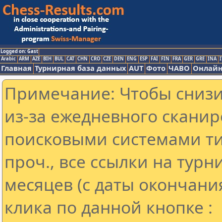
Logged on: Gast
Arabic
ARM
AZE
BIH
BUL
CAT
CHN
CRO
CZE
DEN
ENG
ESP
FAI
FIN
FRA
GER
GRE
INA
I
Главная
Турнирная база данных
AUT
Фото
ЧАВО
Онлайн
Примечание: Чтобы снизит
из-за ежедневного сканир
поисковыми системами ти
проч., все ссылки на тур
месяцев (с даты окончани
клика по данной кнопке :