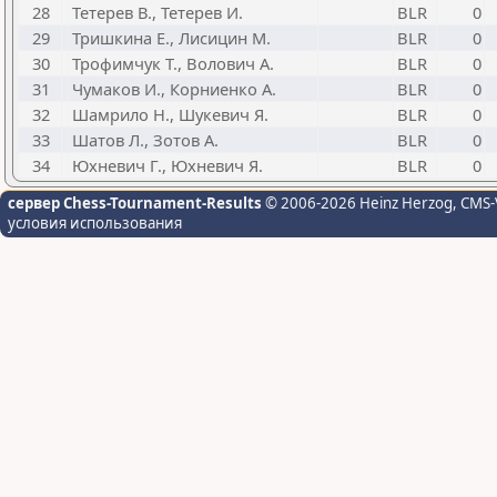
28
Тетерев В., Тетерев И.
BLR
0
29
Тришкина Е., Лисицин М.
BLR
0
30
Трофимчук Т., Волович А.
BLR
0
31
Чумаков И., Корниенко А.
BLR
0
32
Шамрило Н., Шукевич Я.
BLR
0
33
Шатов Л., Зотов А.
BLR
0
34
Юхневич Г., Юхневич Я.
BLR
0
сервер Chess-Tournament-Results
© 2006-2026 Heinz Herzog
, CMS-
условия использования