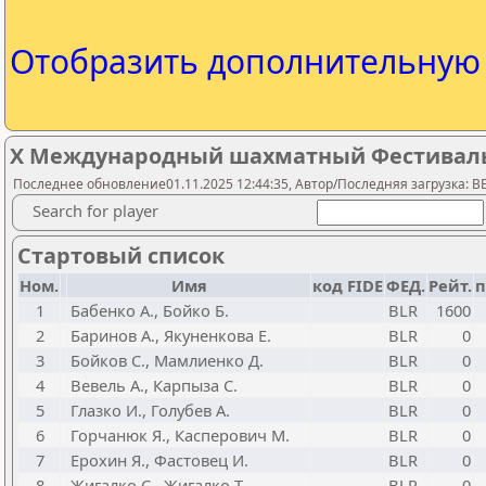
Отобразить дополнительну
X Международный шахматный Фестиваль 
Последнее обновление01.11.2025 12:44:35, Автор/Последняя загрузка: 
Search for player
Стартовый список
Ном.
Имя
код FIDE
ФЕД.
Рейт.
п
1
Бабенко А., Бойко Б.
BLR
1600
2
Баринов А., Якуненкова Е.
BLR
0
3
Бойков С., Мамлиенко Д.
BLR
0
4
Вевель А., Карпыза С.
BLR
0
5
Глазко И., Голубев А.
BLR
0
6
Горчанюк Я., Касперович М.
BLR
0
7
Ерохин Я., Фастовец И.
BLR
0
8
Жигалко С., Жигалко Т.
BLR
0