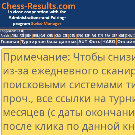
Logged on: Gast
Arabic
ARM
AZE
BIH
BUL
CAT
CHN
CRO
CZE
DEN
ENG
ESP
FAI
FIN
FRA
GER
GRE
INA
I
Главная
Турнирная база данных
AUT
Фото
ЧАВО
Онлайн
Примечание: Чтобы снизи
из-за ежедневного скани
поисковыми системами ти
проч., все ссылки на тур
месяцев (с даты окончан
после клика по данной кн