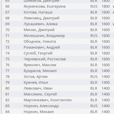
65
Шимаков, Дмитрий
BLR
1800
66
Якуненкова, Екатерина
RUS
1800
67
Котова, Наташа
BLR
1600
68
Левковец, Дмитрий
BLR
1600
69
Лукашевич, Алима
BLR
1600
70
Мисюк, Дмитрий
BLR
1600
71
Молюшкин, Владимир
RUS
1600
72
Ободнюк, Никита
BLR
1600
73
Романович, Андрей
BLR
1600
74
Суглоб, Георгий
BLR
1600
75
Чернявский, Ростислав
BLR
1600
76
Ярмолич, Максим
BLR
1600
77
Булдаков, Михаил
BLR
1400
78
Зотов, Артем
RUS
1400
79
Кренев, Илья
BLR
1400
80
Левкович, Иван
BLR
1400
81
Максимик, Сергей
BLR
1400
82
Мартинкевич, Константин
BLR
1400
83
Норкин, Александр
RUS
1400
84
Норкин, Михаил
BLR
1400