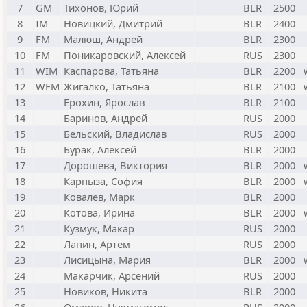
7
GM
Тихонов, Юрий
BLR
2500
8
IM
Новицкий, Дмитрий
BLR
2400
9
FM
Малюш, Андрей
BLR
2300
10
FM
Поникаровский, Алексей
RUS
2300
11
WIM
Каспарова, Татьяна
BLR
2200
12
WFM
Жигалко, Татьяна
BLR
2100
13
Ерохин, Ярослав
BLR
2100
14
Баринов, Андрей
RUS
2000
15
Бельский, Владислав
RUS
2000
16
Бурак, Алексей
BLR
2000
17
Дорошева, Виктория
BLR
2000
18
Карпыза, София
BLR
2000
19
Ковалев, Марк
BLR
2000
20
Котова, Ирина
BLR
2000
21
Кузмук, Макар
RUS
2000
22
Лапин, Артем
RUS
2000
23
Лисицына, Мария
BLR
2000
24
Макарчик, Арсений
RUS
2000
25
Новиков, Никита
BLR
2000