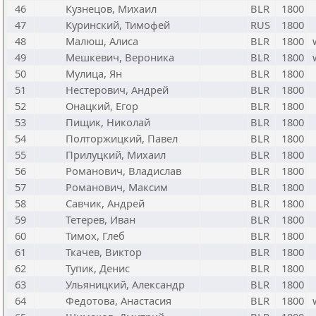
46
Кузнецов, Михаил
BLR
1800
47
Куринский, Тимофей
RUS
1800
48
Малюш, Алиса
BLR
1800
49
Мешкевич, Вероника
BLR
1800
50
Мулица, Ян
BLR
1800
51
Нестерович, Андрей
BLR
1800
52
Онацкий, Егор
BLR
1800
53
Пищик, Николай
BLR
1800
54
Полторжицкий, Павел
BLR
1800
55
Прилуцкий, Михаил
BLR
1800
56
Романович, Владислав
BLR
1800
57
Романович, Максим
BLR
1800
58
Савчик, Андрей
BLR
1800
59
Тетерев, Иван
BLR
1800
60
Тимох, Глеб
BLR
1800
61
Ткачев, Виктор
BLR
1800
62
Тупик, Денис
BLR
1800
63
Ульяницкий, Александр
BLR
1800
64
Федотова, Анастасия
BLR
1800