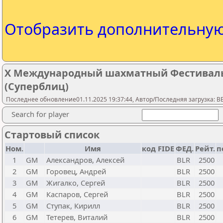
Отобразить дополнительну
X Международный шахматный Фестиваль 
(Суперблиц)
Последнее обновление01.11.2025 19:37:44, Автор/Последняя загрузка: 
Search for player
Стартовый список
Ном.
Имя
код FIDE
ФЕД.
Рейт.
п
1
GM
Александров, Алексей
BLR
2500
2
GM
Горовец, Андрей
BLR
2500
3
GM
Жигалко, Сергей
BLR
2500
4
GM
Каспаров, Сергей
BLR
2500
5
GM
Ступак, Кирилл
BLR
2500
6
GM
Тетерев, Виталий
BLR
2500