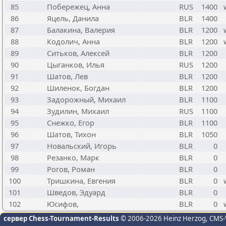
85
Побережец, Анна
RUS
1400
86
Яцель, Данила
BLR
1400
87
Балакина, Валерия
BLR
1200
88
Кодолич, Анна
BLR
1200
89
Ситьков, Алексей
BLR
1200
90
Цыганков, Илья
RUS
1200
91
Шатов, Лев
BLR
1200
92
Шиленок, Богдан
BLR
1200
93
Задорожный, Михаил
BLR
1100
94
Зудилин, Михаил
RUS
1100
95
Снежко, Егор
BLR
1100
96
Шатов, Тихон
BLR
1050
97
Новальский, Игорь
BLR
0
98
Резанко, Марк
BLR
0
99
Рогов, Роман
BLR
0
100
Тришкина, Евгения
BLR
0
101
Шведов, Эдуард
BLR
0
102
Юсифов,
BLR
0
сервер Chess-Tournament-Results
© 2006-2026 Heinz Herzog
, CMS-