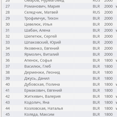
26
Омаров, Нурмагомед
RUS
2000
27
Романович, Мария
BLR
2000
28
Селедчик, Матвей
RUS
2000
29
Трофимчук, Тихон
BLR
2000
30
Цевелюк, Илья
BLR
2000
31
Шабан, Алена
BLR
2000
32
Шепетюк, Сергей
BLR
2000
33
Шпаковский, Юрий
BLR
2000
34
Яковенко, Евгений
BLR
2000
35
Ярмолич, Виталий
BLR
2000
36
Апенок, Софья
BLR
1800
37
Василюк, Глеб
BLR
1800
38
Дерменжи, Леонид
BLR
1800
39
Джусь, Данил
BLR
1800
40
Дубовская, Полина
BLR
1800
41
Ермакович, Евгений
BLR
1800
42
Житкевич, Валерия
BLR
1800
43
Кодолич, Яна
BLR
1800
44
Козловская, Наталья
BLR
1800
45
Коляда, Максим
BLR
1800