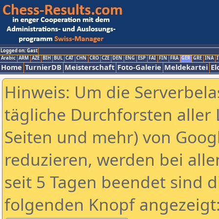
Logged on: Gast
Arabic
ARM
AZE
BIH
BUL
CAT
CHN
CRO
CZE
DEN
ENG
ESP
FAI
FIN
FRA
GER
GRE
INA
I
Home
TurnierDB
Meisterschaft
Foto-Galerie
Meldekartei
El
Hinweis: Um die Serverbela
tägliche Durchforsten aller 
Seiten und mehr) von Goog
reduzieren, werden bei alle
seit 5 Tagen beendet sind d
folgenden Knopf angezeigt