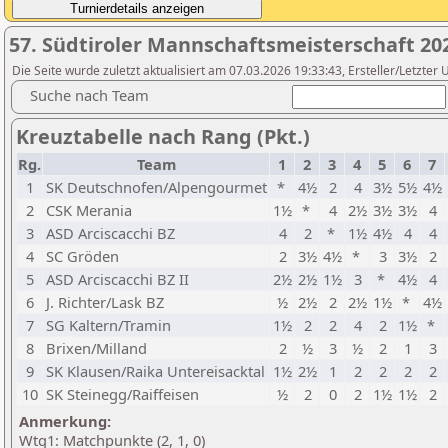
57. Südtiroler Mannschaftsmeisterschaft 202
Die Seite wurde zuletzt aktualisiert am 07.03.2026 19:33:43, Ersteller/Letzter
Suche nach Team
Kreuztabelle nach Rang (Pkt.)
Rg.
Team
1
2
3
4
5
6
7
1
SK Deutschnofen/Alpengourmet
*
4½
2
4
3½
5½
4½
2
CSK Merania
1½
*
4
2½
3½
3½
4
3
ASD Arciscacchi BZ
4
2
*
1½
4½
4
4
4
SC Gröden
2
3½
4½
*
3
3½
2
5
ASD Arciscacchi BZ II
2½
2½
1½
3
*
4½
4
6
J. Richter/Lask BZ
½
2½
2
2½
1½
*
4½
7
SG Kaltern/Tramin
1½
2
2
4
2
1½
*
8
Brixen/Milland
2
½
3
½
2
1
3
9
SK Klausen/Raika Untereisacktal
1½
2½
1
2
2
2
2
10
SK Steinegg/Raiffeisen
½
2
0
2
1½
1½
2
Anmerkung:
Wtg1: Matchpunkte (2, 1, 0)