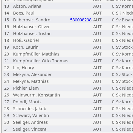
13
Abzon, Ariana
AUT
0
Sv Korn
14
Boes, Paul
AUT
0
SK Nied
15
Dilberovic, Sandro
530008298
AUT
0
Sv Bisa
16
Holzhauser, Oliver
AUT
0
Sk Nied
17
Holzhauser, Tristan
AUT
0
Sk Nied
18
Höß, Gabriel
AUT
0
Sk Nied
19
Koch, Laurin
AUT
0
Sv Stoc
20
Kumpfmüller, Matthias
AUT
0
Sv Korn
21
Kumpfmüller, Otto Thomas
AUT
0
Sv Korn
22
Lin, Henry
AUT
0
Sv Korn
23
Mekyna, Alexander
AUT
0
Sv Stoc
24
Mekyna, Matthias
AUT
0
Sv Stoc
25
Pichler, Liam
AUT
0
Sk Nied
26
Weinwurm, Konstantin
AUT
0
Sk Nied
27
Poindl, Moritz
AUT
0
Sv Korn
28
Schneider, Jakob
AUT
0
Sk Nied
29
Schwarz, Valentin
AUT
0
Sk Nied
30
Seeliger, Andreas
AUT
0
Sk Nied
31
Seeliger, Vincent
AUT
0
Sk Nied