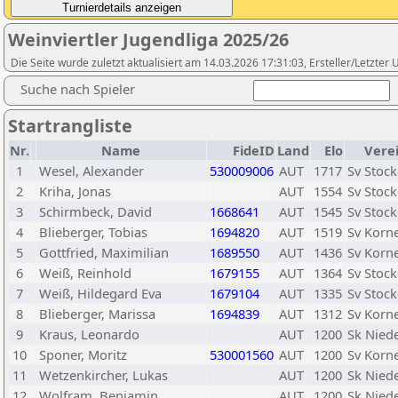
Weinviertler Jugendliga 2025/26
Die Seite wurde zuletzt aktualisiert am 14.03.2026 17:31:03, Ersteller/Letzter
Suche nach Spieler
Startrangliste
Nr.
Name
FideID
Land
Elo
Vere
1
Wesel, Alexander
530009006
AUT
1717
Sv Stoc
2
Kriha, Jonas
AUT
1554
Sv Stoc
3
Schirmbeck, David
1668641
AUT
1545
Sv Stoc
4
Blieberger, Tobias
1694820
AUT
1519
Sv Korn
5
Gottfried, Maximilian
1689550
AUT
1436
Sv Korn
6
Weiß, Reinhold
1679155
AUT
1364
Sv Stoc
7
Weiß, Hildegard Eva
1679104
AUT
1335
Sv Stoc
8
Blieberger, Marissa
1694839
AUT
1312
Sv Korn
9
Kraus, Leonardo
AUT
1200
Sk Nied
10
Sponer, Moritz
530001560
AUT
1200
Sv Korn
11
Wetzenkircher, Lukas
AUT
1200
Sk Nied
12
Wolfram, Benjamin
AUT
1200
Sk Nied