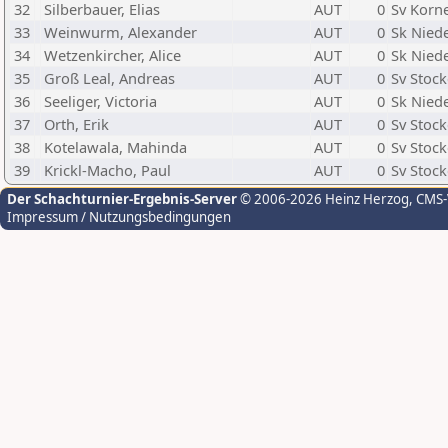
32
Silberbauer, Elias
AUT
0
Sv Korn
33
Weinwurm, Alexander
AUT
0
Sk Nied
34
Wetzenkircher, Alice
AUT
0
Sk Nied
35
Groß Leal, Andreas
AUT
0
Sv Stoc
36
Seeliger, Victoria
AUT
0
Sk Nied
37
Orth, Erik
AUT
0
Sv Stoc
38
Kotelawala, Mahinda
AUT
0
Sv Stoc
39
Krickl-Macho, Paul
AUT
0
Sv Stoc
Der Schachturnier-Ergebnis-Server
© 2006-2026 Heinz Herzog
, CMS
Impressum / Nutzungsbedingungen