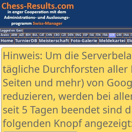
Logged on: Gast
Arabic
ARM
AZE
BIH
BUL
CAT
CHN
CRO
CZE
DEN
ENG
ESP
FAI
FIN
FRA
GER
GRE
INA
I
Home
TurnierDB
Meisterschaft
Foto-Galerie
Meldekartei
El
Hinweis: Um die Serverbel
tägliche Durchforsten aller 
Seiten und mehr) von Goog
reduzieren, werden bei alle
seit 5 Tagen beendet sind d
folgenden Knopf angezeigt