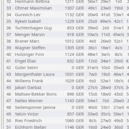
32
Heilmann Bettina
1211
GER
56w1
29w1
1s0
33
Ohmer Maximilian
1307
GER
49s1
23w0
19s0
3
34
Gurevich Lev
1132
GER
20w0
41s0
53w1
4
35
Rykeit Isabell
1229
GER
25s0
49w½
42s1
1
36
Tuchtenhagen Guy
853
GER
39w0
2s0
51w1
37
Menger Marvin
918
GER
10w½
11s0
45w½
38
Braner Marc
1012
GER
4s0
26w0
52s1
1
39
Wagner Steffen
1305
GER
36s1
16w1
4s½
40
Holzinger Finn
1124
GER
48w1
3w½
8s½
41
Engel Elias
832
GER
12s0
34w1
29s0
4
42
Güler Selim
0
GER
31w½
10s0
35w0
43
Morgenthaler Laura
1031
GER
7w0
19s0
46w1
4
44
Willems Frank
1029
GER
6s0
52w1
18s½
45
Jabari Darbaz
0
GER
27s½
28w0
37s½
3
46
Maltsev-Bekker Boris
896
GER
15s0
18w0
43s0
5
47
Nelles Werner
1143
GER
54w1
7s0
20w0
48
Seitenspinner Janina
0
GER
40s0
53s1
21w0
4
49
Yalcin Victor
857
GER
33w0
35s½
50w1
50
Ries Friedrich
1060
GER
8s½
27w0
49s0
5
51
Eichhorn Stefan
1146
GER
16s0
24w0
36s0