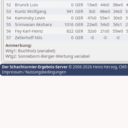
52
Brunck Luis
0
GER
13w0
44s0
38w0
53
Kuntz Wolfgang
941
GER
3s0
48w0
34s0
5
54
Kaminsky Levin
0
GER
47s0
55w1
30s0
3
55
Srinivasan Akshara
1016
GER
22w0
54s0
56s1
2
56
Fey Karl-Heinz
822
GER
32s0
21s0
55w0
57
Zellerhoff Nils
0
GER
-0
-0
-0
Anmerkung:
Wtg1: Buchholz (variabel)
Wtg2: Sonneborn-Berger-Wertung variabel
Der Schachturnier-Ergebnis-Server
© 2006-2026 Heinz Herzog
, CMS
Impressum / Nutzungsbedingungen