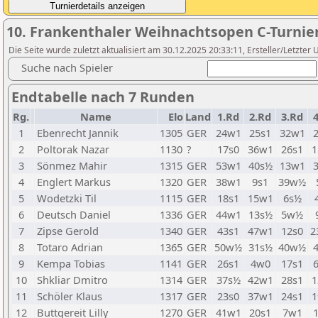
10. Frankenthaler Weihnachtsopen C-Turnie
Die Seite wurde zuletzt aktualisiert am 30.12.2025 20:33:11, Ersteller/Letzter
Suche nach Spieler
Endtabelle nach 7 Runden
Rg.
Name
Elo
Land
1.Rd
2.Rd
3.Rd
1
Ebenrecht Jannik
1305
GER
24w1
25s1
32w1
2
Poltorak Nazar
1130
?
17s0
36w1
26s1
1
3
Sönmez Mahir
1315
GER
53w1
40s½
13w1
4
Englert Markus
1320
GER
38w1
9s1
39w½
5
Wodetzki Til
1115
GER
18s1
15w1
6s½
6
Deutsch Daniel
1336
GER
44w1
13s½
5w½
7
Zipse Gerold
1340
GER
43s1
47w1
12s0
2
8
Totaro Adrian
1365
GER
50w½
31s½
40w½
9
Kempa Tobias
1141
GER
26s1
4w0
17s1
10
Shkliar Dmitro
1314
GER
37s½
42w1
28s1
1
11
Schöler Klaus
1317
GER
23s0
37w1
24s1
1
12
Buttgereit Lilly
1270
GER
41w1
20s1
7w1