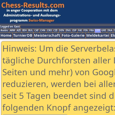
Logged on: Gast
Arabic
ARM
AZE
BIH
BUL
CAT
CHN
CRO
CZE
DEN
ENG
ESP
FAI
FIN
FRA
GER
GRE
INA
I
Home
TurnierDB
Meisterschaft
Foto-Galerie
Meldekartei
El
Hinweis: Um die Serverbela
tägliche Durchforsten aller 
Seiten und mehr) von Goog
reduzieren, werden bei alle
seit 5 Tagen beendet sind d
folgenden Knopf angezeigt