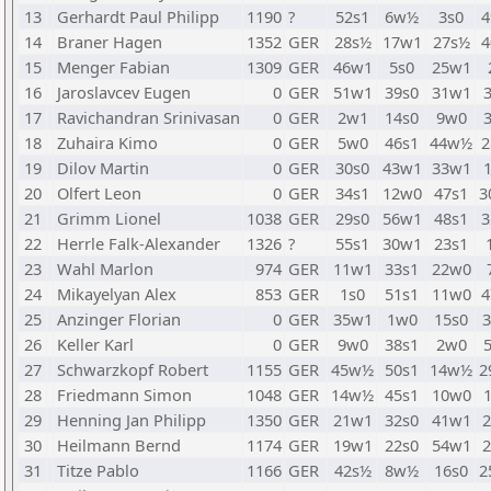
13
Gerhardt Paul Philipp
1190
?
52s1
6w½
3s0
4
14
Braner Hagen
1352
GER
28s½
17w1
27s½
4
15
Menger Fabian
1309
GER
46w1
5s0
25w1
16
Jaroslavcev Eugen
0
GER
51w1
39s0
31w1
17
Ravichandran Srinivasan
0
GER
2w1
14s0
9w0
18
Zuhaira Kimo
0
GER
5w0
46s1
44w½
2
19
Dilov Martin
0
GER
30s0
43w1
33w1
20
Olfert Leon
0
GER
34s1
12w0
47s1
3
21
Grimm Lionel
1038
GER
29s0
56w1
48s1
3
22
Herrle Falk-Alexander
1326
?
55s1
30w1
23s1
23
Wahl Marlon
974
GER
11w1
33s1
22w0
24
Mikayelyan Alex
853
GER
1s0
51s1
11w0
4
25
Anzinger Florian
0
GER
35w1
1w0
15s0
3
26
Keller Karl
0
GER
9w0
38s1
2w0
27
Schwarzkopf Robert
1155
GER
45w½
50s1
14w½
2
28
Friedmann Simon
1048
GER
14w½
45s1
10w0
29
Henning Jan Philipp
1350
GER
21w1
32s0
41w1
2
30
Heilmann Bernd
1174
GER
19w1
22s0
54w1
2
31
Titze Pablo
1166
GER
42s½
8w½
16s0
2