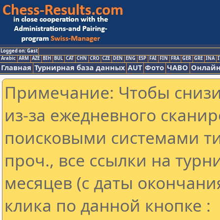
Logged on: Gast
Arabic
ARM
AZE
BIH
BUL
CAT
CHN
CRO
CZE
DEN
ENG
ESP
FAI
FIN
FRA
GER
GRE
INA
I
Главная
Турнирная база данных
AUT
Фото
ЧАВО
Онлайн
Примечание: Чтобы снизит
из-за ежедневного сканир
поисковыми системами ти
проч., все ссылки на тур
месяцев (с даты окончани
клика по данной кнопке :