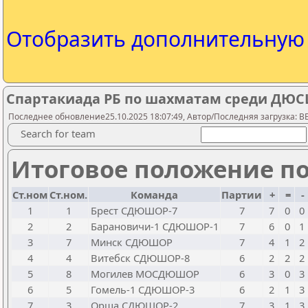
Отобразить дополнительну
Спартакиада РБ по шахматам среди ДЮСШ, 
Последнее обновление25.10.2025 18:07:49, Автор/Последняя загрузка: 
Search for team
Итоговое положение по
Ст.ном
Ст.ном.
Команда
Партии
+
=
-
1
1
Брест СДЮШОР-7
7
7
0
0
2
2
Барановичи-1 СДЮШОР-1
7
6
0
1
3
7
Минск СДЮШОР
7
4
1
2
4
4
Витебск СДЮШОР-8
6
2
2
2
5
8
Могилев МОСДЮШОР
6
3
0
3
6
5
Гомель-1 СДЮШОР-3
6
2
1
3
7
3
Орша СДЮШОР-2
7
3
1
3