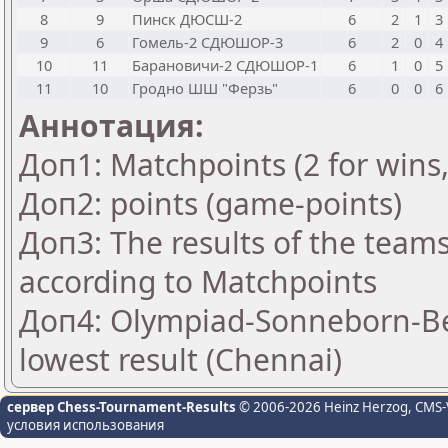
8
9
Пинск ДЮСШ-2
6
2
1
3
9
6
Гомель-2 СДЮШОР-3
6
2
0
4
10
11
Барановичи-2 СДЮШОР-1
6
1
0
5
11
10
Гродно ШШ "Ферзь"
6
0
0
6
Аннотация:
Доп1: Matchpoints (2 for wins,
Доп2: points (game-points)
Доп3: The results of the team
according to Matchpoints
Доп4: Olympiad-Sonneborn-Be
lowest result (Chennai)
сервер Chess-Tournament-Results
© 2006-2026 Heinz Herzog
, CMS-
условия использования