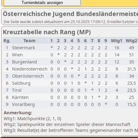
Österreichische Jugend Bundesländermeiste
Die Seite wurde zuletzt aktualisiert am 25.10.2025 17:09:12, Ersteller/Letzte
Kreuztabelle nach Rang (MP)
Rg.
Team
1
2
3
4
5
6
7
8
9
Wtg1
Wtg
1
Steiermark
*
2
2
2
2
2
2
2
2
16
49
2
Wien
0
*
2
2
2
2
2
2
2
14
51
3
Burgenland
0
0
*
2
2
2
2
2
2
12
35
4
Niederösterreich
0
0
0
*
2
1
2
2
2
9
31,5
5
Oberösterreich
0
0
0
0
*
2
2
2
2
8
34
6
Salzburg
0
0
0
1
0
*
1
2
2
6
23,5
7
Tirol
0
0
0
0
0
1
*
1
2
4
23,5
8
Kärnten
0
0
0
0
0
0
1
*
2
3
25
9
Vorarlberg
0
0
0
0
0
0
0
0
*
0
15,5
Anmerkung:
Wtg1: Matchpunkte (2, 1, 0)
Wtg2: Spielepunkte der einzelnen Spieler dieser Mannschaft
Wtg3: Resultat(e) der betroffenen Teams gegeneinander nach 