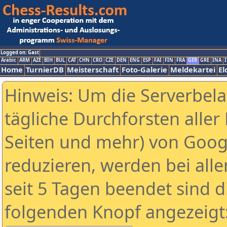
Logged on: Gast
Arabic
ARM
AZE
BIH
BUL
CAT
CHN
CRO
CZE
DEN
ENG
ESP
FAI
FIN
FRA
GER
GRE
INA
I
Home
TurnierDB
Meisterschaft
Foto-Galerie
Meldekartei
El
Hinweis: Um die Serverbel
tägliche Durchforsten aller 
Seiten und mehr) von Goog
reduzieren, werden bei alle
seit 5 Tagen beendet sind d
folgenden Knopf angezeigt