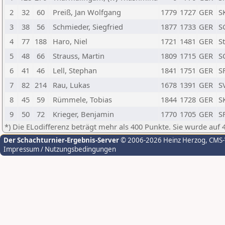
2
32
60
Preiß, Jan Wolfgang
1779
1727
GER
S
3
38
56
Schmieder, Siegfried
1877
1733
GER
S
4
77
188
Haro, Niel
1721
1481
GER
S
5
48
66
Strauss, Martin
1809
1715
GER
S
6
41
46
Lell, Stephan
1841
1751
GER
S
7
82
214
Rau, Lukas
1678
1391
GER
S
8
45
59
Rümmele, Tobias
1844
1728
GER
S
9
50
72
Krieger, Benjamin
1770
1705
GER
S
*) Die ELodifferenz beträgt mehr als 400 Punkte. Sie wurde auf 
Der Schachturnier-Ergebnis-Server
© 2006-2026 Heinz Herzog
, CMS
Impressum / Nutzungsbedingungen