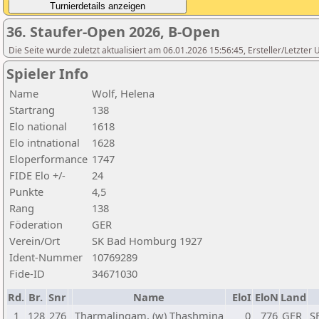
36. Staufer-Open 2026, B-Open
Die Seite wurde zuletzt aktualisiert am 06.01.2026 15:56:45, Ersteller/Letzte
Spieler Info
Name
Wolf, Helena
Startrang
138
Elo national
1618
Elo intnational
1628
Eloperformance
1747
FIDE Elo +/-
24
Punkte
4,5
Rang
138
Föderation
GER
Verein/Ort
SK Bad Homburg 1927
Ident-Nummer
10769289
Fide-ID
34671030
Rd.
Br.
Snr
Name
EloI
EloN
Land
1
128
276
Tharmalingam, (w) Thashmina
0
776
GER
S