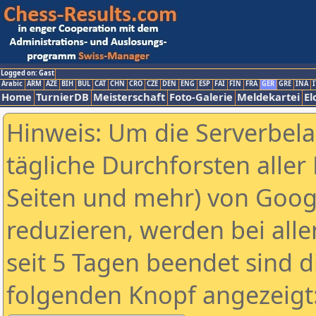
Logged on: Gast
Arabic
ARM
AZE
BIH
BUL
CAT
CHN
CRO
CZE
DEN
ENG
ESP
FAI
FIN
FRA
GER
GRE
INA
I
Home
TurnierDB
Meisterschaft
Foto-Galerie
Meldekartei
El
Hinweis: Um die Serverbel
tägliche Durchforsten aller 
Seiten und mehr) von Goog
reduzieren, werden bei alle
seit 5 Tagen beendet sind d
folgenden Knopf angezeigt