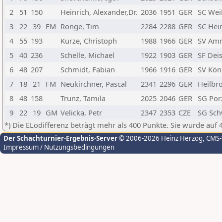
2
51
150
Heinrich, Alexander,Dr.
2036
1951
GER
SC Wei
3
22
39
FM
Ronge, Tim
2284
2288
GER
SC Hei
4
55
193
Kurze, Christoph
1988
1966
GER
SV Am
5
40
236
Schelle, Michael
1922
1903
GER
SF Dei
6
48
207
Schmidt, Fabian
1966
1916
GER
SV Kön
7
18
21
FM
Neukirchner, Pascal
2341
2296
GER
Heilbr
8
48
158
Trunz, Tamila
2025
2046
GER
SG Porz
9
22
19
GM
Velicka, Petr
2347
2353
CZE
SG Sch
*) Die ELodifferenz beträgt mehr als 400 Punkte. Sie wurde auf 
Der Schachturnier-Ergebnis-Server
© 2006-2026 Heinz Herzog
, CMS
Impressum / Nutzungsbedingungen