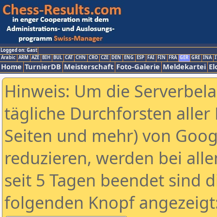
Logged on: Gast
Arabic
ARM
AZE
BIH
BUL
CAT
CHN
CRO
CZE
DEN
ENG
ESP
FAI
FIN
FRA
GER
GRE
INA
I
Home
TurnierDB
Meisterschaft
Foto-Galerie
Meldekartei
El
Hinweis: Um die Serverbel
tägliche Durchforsten aller 
Seiten und mehr) von Goog
reduzieren, werden bei alle
seit 5 Tagen beendet sind d
folgenden Knopf angezeigt