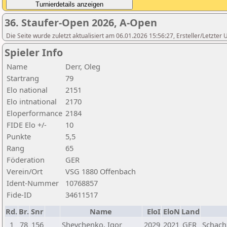
36. Staufer-Open 2026, A-Open
Die Seite wurde zuletzt aktualisiert am 06.01.2026 15:56:27, Ersteller/Letzte
Spieler Info
Name
Derr, Oleg
Startrang
79
Elo national
2151
Elo intnational
2170
Eloperformance
2184
FIDE Elo +/-
10
Punkte
5,5
Rang
65
Föderation
GER
Verein/Ort
VSG 1880 Offenbach
Ident-Nummer
10768857
Fide-ID
34611517
Rd.
Br.
Snr
Name
EloI
EloN
Land
1
78
156
Shevchenko, Igor
2029
2021
GER
Schac