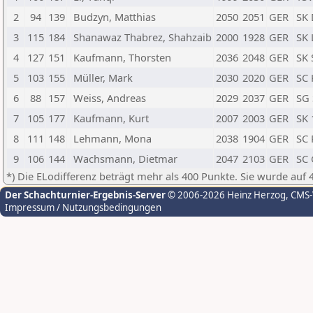
2
94
139
Budzyn, Matthias
2050
2051
GER
SK 
3
115
184
Shanawaz Thabrez, Shahzaib
2000
1928
GER
SK 
4
127
151
Kaufmann, Thorsten
2036
2048
GER
SK 
5
103
155
Müller, Mark
2030
2020
GER
SC 
6
88
157
Weiss, Andreas
2029
2037
GER
SG 
7
105
177
Kaufmann, Kurt
2007
2003
GER
SK 
8
111
148
Lehmann, Mona
2038
1904
GER
SC 
9
106
144
Wachsmann, Dietmar
2047
2103
GER
SC 
*) Die ELodifferenz beträgt mehr als 400 Punkte. Sie wurde auf 
Der Schachturnier-Ergebnis-Server
© 2006-2026 Heinz Herzog
, CMS
Impressum / Nutzungsbedingungen