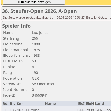
36. Staufer-Open 2026, A-Open
Die Seite wurde zuletzt aktualisiert am 06.01.2026 15:56:27, Ersteller/Letzte
Spieler Info
Name
Liu, Jonas
Startrang
266
Elo national
1808
Elo intnational
1875
Eloperformance
1983
FIDE Elo +/-
53
Punkte
4
Rang
190
Föderation
GER
Verein/Ort
SV Oberursel
Ident-Nummer
0
Fide-ID
34660941
Rd.
Br.
Snr
Name
EloI
EloN
Land
1
106
187
Li, Yunqi
1999
2030
GER
TSV