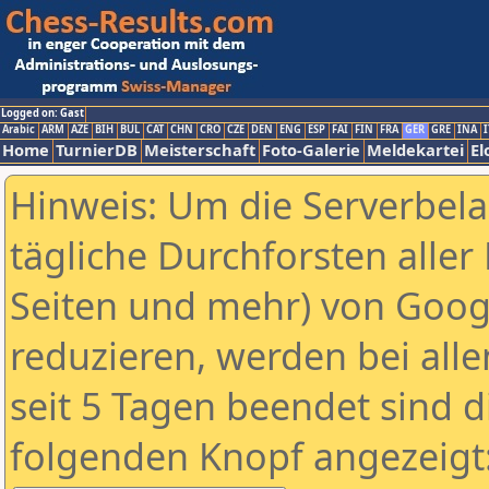
Logged on: Gast
Arabic
ARM
AZE
BIH
BUL
CAT
CHN
CRO
CZE
DEN
ENG
ESP
FAI
FIN
FRA
GER
GRE
INA
I
Home
TurnierDB
Meisterschaft
Foto-Galerie
Meldekartei
El
Hinweis: Um die Serverbel
tägliche Durchforsten aller 
Seiten und mehr) von Goog
reduzieren, werden bei alle
seit 5 Tagen beendet sind d
folgenden Knopf angezeigt