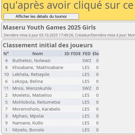
qu'après avoir cliqué sur c
Maseru Youth Games 2025 Girls
Dernière mise à jour 03.10.2025 17:49:26, Créateur/Dernière mise à jour: Mon
Classement initial des joueurs
N°
Nom
ID FIDE
FED
Elo
4
Buthelezi, Nolwazi
SWZ
0
8
Khoabane, 'Makhoabane
LES
0
10
Lekhela, Retsepile
LES
0
6
Lekopa, Belina
LES
0
11
Mnisi, Wenzokuhle
SWZ
0
2
Moeletsi, Matseliso
LES
0
5
Mohlobola, Reitumetse
LES
0
7
Moremoholo, Karabelo
LES
0
3
Mphasi, Mpolai
LES
0
9
Namane, Kutlo
LES
0
1
Ntsielo, Bonolo
LES
0