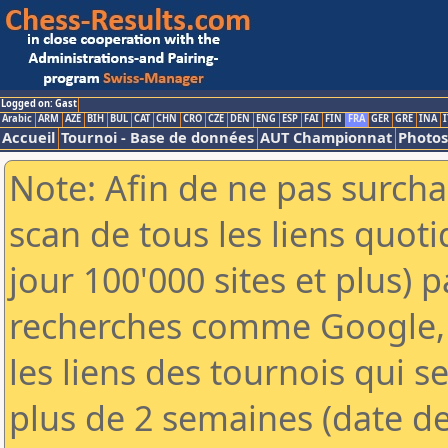
Logged on: Gast
Arabic
ARM
AZE
BIH
BUL
CAT
CHN
CRO
CZE
DEN
ENG
ESP
FAI
FIN
FRA
GER
GRE
INA
I
Accueil
Tournoi - Base de données
AUT Championnat
Photos
Note: Afin de ne pas surcha
scan de tous les liens quo
jour 100'000 sites et plus) 
recherches comme Google, 
les liens des tournois qui se
plus de 2 semaines (date de