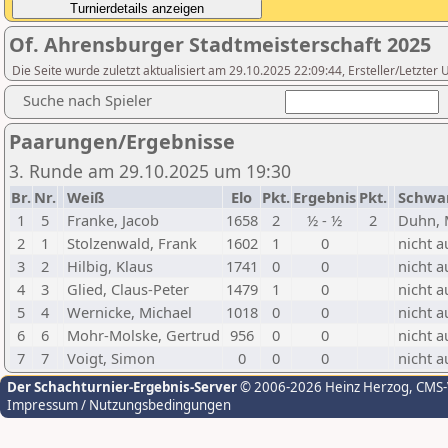
Of. Ahrensburger Stadtmeisterschaft 2025
Die Seite wurde zuletzt aktualisiert am 29.10.2025 22:09:44, Ersteller/Letzte
Suche nach Spieler
Paarungen/Ergebnisse
3. Runde am 29.10.2025 um 19:30
Br.
Nr.
Weiß
Elo
Pkt.
Ergebnis
Pkt.
Schwa
1
5
Franke, Jacob
1658
2
½ - ½
2
Duhn, 
2
1
Stolzenwald, Frank
1602
1
0
nicht a
3
2
Hilbig, Klaus
1741
0
0
nicht a
4
3
Glied, Claus-Peter
1479
1
0
nicht a
5
4
Wernicke, Michael
1018
0
0
nicht a
6
6
Mohr-Molske, Gertrud
956
0
0
nicht a
7
7
Voigt, Simon
0
0
0
nicht a
Der Schachturnier-Ergebnis-Server
© 2006-2026 Heinz Herzog
, CMS
Impressum / Nutzungsbedingungen