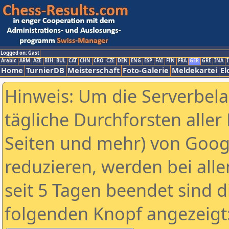
Logged on: Gast
Arabic
ARM
AZE
BIH
BUL
CAT
CHN
CRO
CZE
DEN
ENG
ESP
FAI
FIN
FRA
GER
GRE
INA
I
Home
TurnierDB
Meisterschaft
Foto-Galerie
Meldekartei
El
Hinweis: Um die Serverbel
tägliche Durchforsten aller 
Seiten und mehr) von Goog
reduzieren, werden bei alle
seit 5 Tagen beendet sind d
folgenden Knopf angezeigt