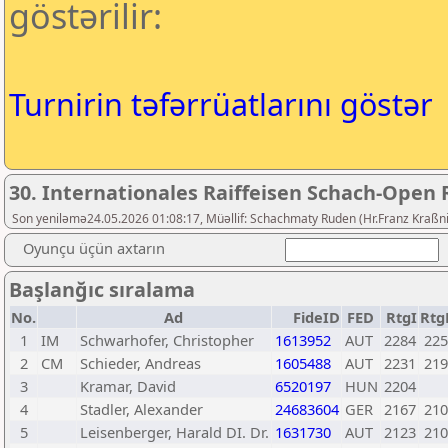
göstərilir:
Turnirin təfərrüatlarını göstər
30. Internationales Raiffeisen Schach-Open R
Son yeniləmə24.05.2026 01:08:17, Müəllif: Schachmaty Ruden (Hr.Franz Kraßni
Oyunçu üçün axtarın
Başlanğıc sıralama
No.
Ad
FideID
FED
RtgI
Rtg
1
IM
Schwarhofer, Christopher
1613952
AUT
2284
225
2
CM
Schieder, Andreas
1605488
AUT
2231
219
3
Kramar, David
6520197
HUN
2204
4
Stadler, Alexander
24683604
GER
2167
210
5
Leisenberger, Harald DI. Dr.
1631730
AUT
2123
210