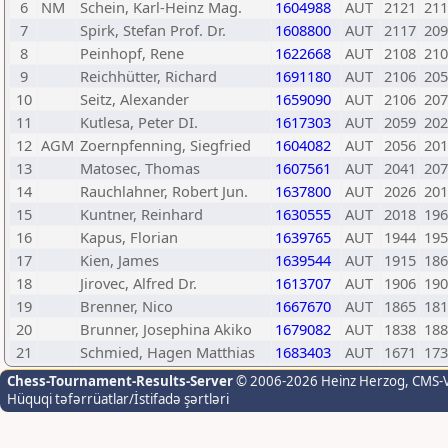
6
NM
Schein, Karl-Heinz Mag.
1604988
AUT
2121
211
7
Spirk, Stefan Prof. Dr.
1608800
AUT
2117
209
8
Peinhopf, Rene
1622668
AUT
2108
210
9
Reichhütter, Richard
1691180
AUT
2106
205
10
Seitz, Alexander
1659090
AUT
2106
207
11
Kutlesa, Peter DI.
1617303
AUT
2059
202
12
AGM
Zoernpfenning, Siegfried
1604082
AUT
2056
201
13
Matosec, Thomas
1607561
AUT
2041
207
14
Rauchlahner, Robert Jun.
1637800
AUT
2026
201
15
Kuntner, Reinhard
1630555
AUT
2018
196
16
Kapus, Florian
1639765
AUT
1944
195
17
Kien, James
1639544
AUT
1915
186
18
Jirovec, Alfred Dr.
1613707
AUT
1906
190
19
Brenner, Nico
1667670
AUT
1865
181
20
Brunner, Josephina Akiko
1679082
AUT
1838
188
21
Schmied, Hagen Matthias
1683403
AUT
1671
173
Chess-Tournament-Results-Server
© 2006-2026 Heinz Herzog
, CMS-
Hüquqi təfərrüatlar/İstifadə şərtləri