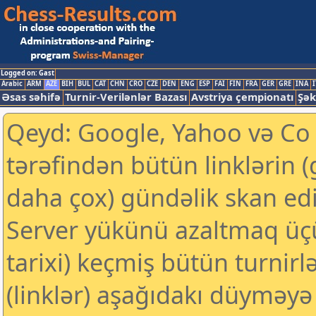
Logged on: Gast
Arabic
ARM
AZE
BIH
BUL
CAT
CHN
CRO
CZE
DEN
ENG
ESP
FAI
FIN
FRA
GER
GRE
INA
I
Əsas səhifə
Turnir-Verilənlər Bazası
Avstriya çempionatı
Şək
Qeyd: Google, Yahoo və Co k
tərəfindən bütün linklərin 
daha çox) gündəlik skan edil
Server yükünü azaltmaq üç
tarixi) keçmiş bütün turnirl
(linklər) aşağıdakı düyməyə