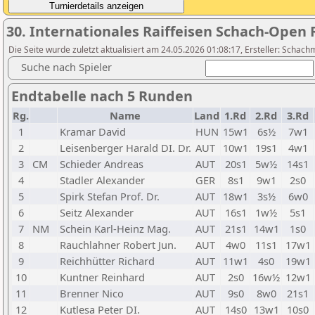
30. Internationales Raiffeisen Schach-Open R
Die Seite wurde zuletzt aktualisiert am 24.05.2026 01:08:17, Ersteller: Schach
Suche nach Spieler
Endtabelle nach 5 Runden
Rg.
Name
Land
1.Rd
2.Rd
3.Rd
1
Kramar David
HUN
15w1
6s½
7w1
2
Leisenberger Harald DI. Dr.
AUT
10w1
19s1
4w1
3
CM
Schieder Andreas
AUT
20s1
5w½
14s1
4
Stadler Alexander
GER
8s1
9w1
2s0
5
Spirk Stefan Prof. Dr.
AUT
18w1
3s½
6w0
6
Seitz Alexander
AUT
16s1
1w½
5s1
7
NM
Schein Karl-Heinz Mag.
AUT
21s1
14w1
1s0
8
Rauchlahner Robert Jun.
AUT
4w0
11s1
17w1
9
Reichhütter Richard
AUT
11w1
4s0
19w1
10
Kuntner Reinhard
AUT
2s0
16w½
12w1
11
Brenner Nico
AUT
9s0
8w0
21s1
12
Kutlesa Peter DI.
AUT
14s0
13w1
10s0