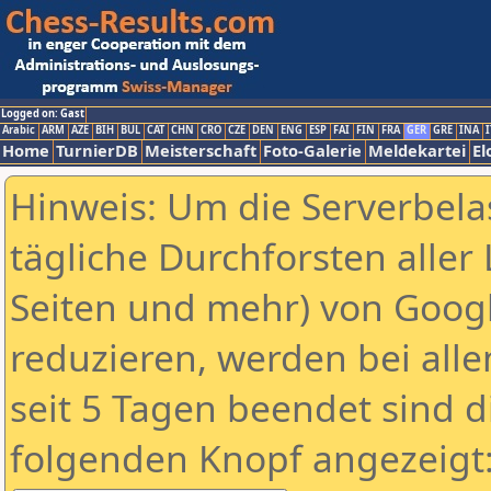
Logged on: Gast
Arabic
ARM
AZE
BIH
BUL
CAT
CHN
CRO
CZE
DEN
ENG
ESP
FAI
FIN
FRA
GER
GRE
INA
I
Home
TurnierDB
Meisterschaft
Foto-Galerie
Meldekartei
El
Hinweis: Um die Serverbela
tägliche Durchforsten aller 
Seiten und mehr) von Goog
reduzieren, werden bei alle
seit 5 Tagen beendet sind d
folgenden Knopf angezeigt