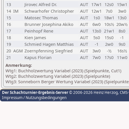
13
Jirovec Alfred Dr.
AUT
17w1
12s0
15w1
14
IM
Schwarhofer Christopher
AUT
12w1
7s0
3w0
15
Matosec Thomas
AUT
1s0
18w1
13s0
16
Brunner Josephina Akiko
AUT
6w0
10s½
20w½
17
Peinhopf Rene
AUT
13s0
21w1
8s0
18
Kien James
AUT
5s0
15s0
-1
19
Schmied Hagen Matthias
AUT
-1
2w0
9s0
20
AGM
Zoernpfenning Siegfried
AUT
3w0
-½
16s½
21
Kapus Florian
AUT
7w0
17s0
11w0
Anmerkung:
Wtg1: Buchholzwertung Variabel (2023) (Spielpunkte, Cut1)
Wtg2: Buchholzwertung Variabel (2023) (Spielpunkte)
Wtg3: Sonneborn Berger Wertung Variabel (2023) (Spielpunkte
Der Schachturnier-Ergebnis-Server
© 2006-2026 Heinz Herzog
, CMS
Impressum / Nutzungsbedingungen