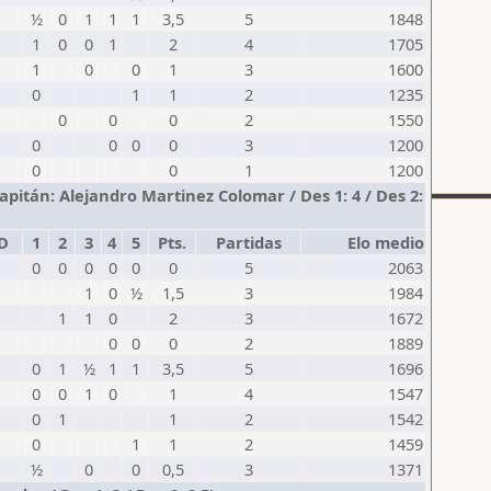
½
0
1
1
1
3,5
5
1848
1
0
0
1
2
4
1705
1
0
0
1
3
1600
0
1
1
2
1235
0
0
0
2
1550
0
0
0
0
3
1200
0
0
1
1200
itán: Alejandro Martinez Colomar / Des 1: 4 / Des 2:
D
1
2
3
4
5
Pts.
Partidas
Elo medio
0
0
0
0
0
0
5
2063
1
0
½
1,5
3
1984
1
1
0
2
3
1672
0
0
0
2
1889
0
1
½
1
1
3,5
5
1696
0
0
1
0
1
4
1547
0
1
1
2
1542
0
1
1
2
1459
½
0
0
0,5
3
1371