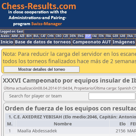
Logged on: Gast
Arabic
ARM
AZE
BIH
BUL
CAT
CHN
CRO
CZE
DEN
ENG
ESP
FAI
FIN
FRA
GER
GRE
INA
I
Inicio
Base de datos de torneos
Campeonato AUT
Imágenes
Nota: Para reducir la carga del servidor en los esc
todos los torneos finalizados hace más de 2 semanas
XXXVI Campeonato por equipos insular de Ib
Última actualización08.04.2014 01:04:04, Propietario/Última carga: Spanish C
Search for player or team
Orden de fuerza de los equipos con resulta
1. C.E. AXEDREZ YEBISAH (Elo medio:2046, Capitán: Antonio Pi
M.
Nombre
Elo
FE
1
Maalla Abdessadek
2156
MA