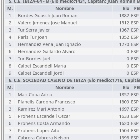
5. C.E. IBIZA-64 - B (Elo medio:1431, Capitán: Juan Roman Bor
M.
Nombre
Elo
FE
1
Bordes Guasch Juan Roman
1882
ESP
2
Valero Jimenez Jose Manuel
1512
ESP
3
Tur Serra Javier
1367
ESP
4
Paris Tur Joan
1352
ESP
5
Hernandez Pena Juan Ignacio
1270
ESP
6
Hernandez Gallardo Alvaro
0
ESP
7
Tur Bordes Jael
0
ESP
8
Calbet Escandell Maria
0
ESP
9
Calbet Escandell Jordi
0
ESP
6. C.E. SOCIEDAD CASINO DE IBIZA (Elo medio:1716, Capitán
M.
Nombre
Elo
FE
1
Mari Copa Adria
1857
ESP
2
Planells Cardona Francisco
1809
ESP
3
Ramirez Mari Antonio
1697
ESP
5
Prohens Escandell Oscar
1633
ESP
6
Prohens Costa Armando
1620
ESP
7
Prohens Lopez Aitor
1504
ESP
8
Cabrera Cabrera Nelson
1398
ESP