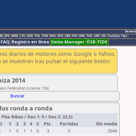
Servert
TA
JPN
MKD
LTU
NED
POL
POR
ROU
RUS
SRB
SVK
SWE
TUR
UKR
VIE
FontSize:11pt
FAQ
Registro en línea
Swiss-Manager
ÖSB
FIDE
aneos diarios de motores como Google o Yahoo,
 se muestran tras pulsar el siguiente botón:
iza 2014
hess Federation (Licence 158)
Buscar
dos ronda a ronda
ta Ribas / Des 1: 9 / Des 2: 22,5)
D
1
2
3
4
5
Pts.
Partidas
Elo medio
R
1
0
1
1
0
3
5
2046