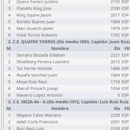
2
Quero Forero Justino
2155
ESP
3
Planells Roig Jose
2100
ESP
4
Roig Squire Jason
2017
ESP
5
Bordes Ibanez Juan
1969
ESP
6
Mari Guasch Javier
1879
ESP
8
Vidal Torres Roberto
1702
ESP
2. C.E. QUATRE TORRES (Elo medio:1893, Capitán: Juan Ruzaf
M.
Nombre
Elo
FE
1
Serrano Bozada Esteban
2221
ESP
2
Stivelberg Pereira Leandro
2015
ESP
3
Tur Ferrer Vicente
1886
ESP
4
Ruzafa Sanchez Juan
1884
ESP
5
Moya Diaz Raul
1718
ESP
6
Marull Pinsach Josep
1634
ESP
8
Navarro Lopez Antonio
0
ESP
3. C.E. IBIZA-64 - A (Elo medio:1972, Capitán: Luis Ruiz Ruiz /
M.
Nombre
Elo
FE
1
Mayans Calvo Mariano
2258
ESP
2
Adell Corts Francisco
2201
ESP
3
Ruiz Ruiz Luis
2100
ESP