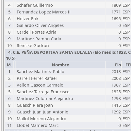
4
Schafer Guillermo
1809
ESP
5
Fernandez Lopez Marcos Ii
1771
ESP
6
Holzer Erik
1695
ESP
7
Gallardo Oliver Angeles
0
ESP
8
Cardell Portas Adria
0
ESP
9
Martinez Ramon Carla
0
ESP
10
Reincke Gudrun
0
ESP
4. C.E. PEÑA DEPORTIVA SANTA EULALIA (Elo medio:1928, Cap
10,5)
M.
Nombre
Elo
FE
1
Sanchez Martinez Pablo
2013
ESP
2
Parrell Ferrer Rafael
2008
ESP
3
Vellon Gascon Carmelo
1987
ESP
5
Sanchez Tarrega Francisco
1825
ESP
6
Martinez Colomar Alejandro
1798
ESP
8
Guasch Riera Joan
1415
ESP
9
Guasch Juan Juan Antonio
1292
ESP
10
Mallol Moreno Alejandro
0
ESP
11
Llobet Mamero Marc
0
ESP