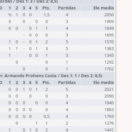
des / Des 1: 3 / Des 2: 8,5)
D
1
2
3
4
5
Pts.
Partidas
Elo medio
½
1
0
0
1,5
4
2050
0
0
0
0
3
1909
0
0
0
1
1
4
1849
-
0
0
0
3
1695
1
0
-
0
1
2
5
1570
1
1
-
0
1
3
5
1383
1
0
0
1
3
1345
0
0
1
1292
0
0
1
1702
: Armando Prohens Costa / Des 1: 1 / Des 2: 8,5)
D
1
2
3
4
5
Pts.
Partidas
Elo medio
0
0
1
0
1
2
5
2021
0
0
0
0
3
2090
0
0
0
0
0
4
1840
0
0
0
0
0
4
1883
0
0
½
0
0,5
4
1793
0
1
1
2
1276
1
0
1
0
2
4
1441