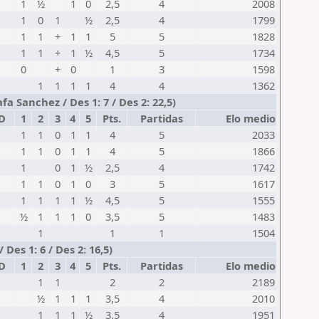
1
½
1
0
2,5
4
2008
1
0
1
½
2,5
4
1799
1
1
+
1
1
5
5
1828
1
1
+
1
½
4,5
5
1734
0
+
0
1
3
1598
1
1
1
1
4
4
1362
a Sanchez / Des 1: 7 / Des 2: 22,5)
D
1
2
3
4
5
Pts.
Partidas
Elo medio
1
1
0
1
1
4
5
2033
1
1
0
1
1
4
5
1866
1
0
1
½
2,5
4
1742
1
1
0
1
0
3
5
1617
1
1
1
1
½
4,5
5
1555
½
1
1
1
0
3,5
5
1483
1
1
1
1504
 Des 1: 6 / Des 2: 16,5)
D
1
2
3
4
5
Pts.
Partidas
Elo medio
1
1
2
2
2189
½
1
1
1
3,5
4
2010
1
1
1
½
3,5
4
1951