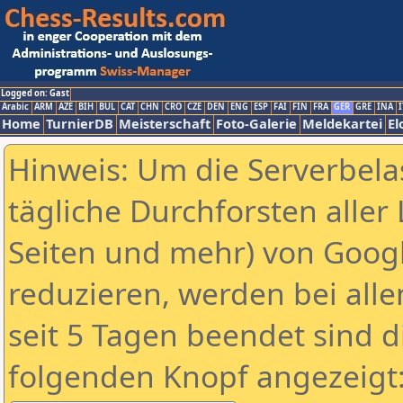
Logged on: Gast
Arabic
ARM
AZE
BIH
BUL
CAT
CHN
CRO
CZE
DEN
ENG
ESP
FAI
FIN
FRA
GER
GRE
INA
I
Home
TurnierDB
Meisterschaft
Foto-Galerie
Meldekartei
El
Hinweis: Um die Serverbela
tägliche Durchforsten aller 
Seiten und mehr) von Goog
reduzieren, werden bei alle
seit 5 Tagen beendet sind d
folgenden Knopf angezeigt