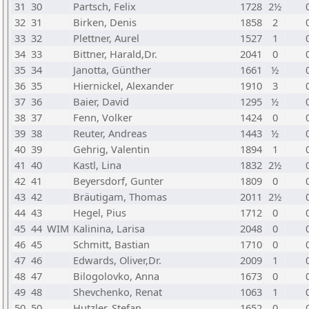
31
30
Partsch, Felix
1728
2½
32
31
Birken, Denis
1858
2
33
32
Plettner, Aurel
1527
1
34
33
Bittner, Harald,Dr.
2041
0
35
34
Janotta, Günther
1661
½
36
35
Hiernickel, Alexander
1910
3
37
36
Baier, David
1295
½
38
37
Fenn, Volker
1424
0
39
38
Reuter, Andreas
1443
½
40
39
Gehrig, Valentin
1894
1
41
40
Kastl, Lina
1832
2½
42
41
Beyersdorf, Gunter
1809
0
43
42
Bräutigam, Thomas
2011
2½
44
43
Hegel, Pius
1712
0
45
44
WIM
Kalinina, Larisa
2048
0
46
45
Schmitt, Bastian
1710
0
47
46
Edwards, Oliver,Dr.
2009
1
48
47
Bilogolovko, Anna
1673
0
49
48
Shevchenko, Renat
1063
1
50
50
Hutzler, Stefan
1652
0