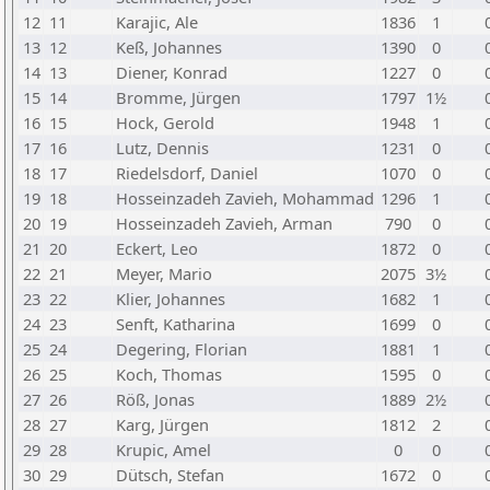
12
11
Karajic, Ale
1836
1
13
12
Keß, Johannes
1390
0
14
13
Diener, Konrad
1227
0
15
14
Bromme, Jürgen
1797
1½
16
15
Hock, Gerold
1948
1
17
16
Lutz, Dennis
1231
0
18
17
Riedelsdorf, Daniel
1070
0
19
18
Hosseinzadeh Zavieh, Mohammad
1296
1
20
19
Hosseinzadeh Zavieh, Arman
790
0
21
20
Eckert, Leo
1872
0
22
21
Meyer, Mario
2075
3½
23
22
Klier, Johannes
1682
1
24
23
Senft, Katharina
1699
0
25
24
Degering, Florian
1881
1
26
25
Koch, Thomas
1595
0
27
26
Röß, Jonas
1889
2½
28
27
Karg, Jürgen
1812
2
29
28
Krupic, Amel
0
0
30
29
Dütsch, Stefan
1672
0