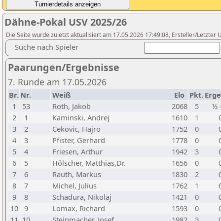
Dähne-Pokal USV 2025/26
Die Seite wurde zuletzt aktualisiert am 17.05.2026 17:49:08, Ersteller/Letzte
Suche nach Spieler
Paarungen/Ergebnisse
7. Runde am 17.05.2026
Br.
Nr.
Weiß
Elo
Pkt.
Erge
1
53
Roth, Jakob
2068
5
½ 
2
1
Kaminski, Andrej
1610
1
3
2
Cekovic, Hajro
1752
0
4
3
Pfister, Gerhard
1778
0
5
4
Friesen, Arthur
1942
3
6
5
Hölscher, Matthias,Dr.
1656
0
7
6
Rauth, Markus
1830
2
8
7
Michel, Julius
1762
1
9
8
Schadura, Nikolaj
1421
0
10
9
Lomax, Richard
1593
0
11
10
Steinmacher, Josef
1982
3