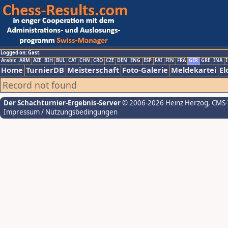
Logged on: Gast
Arabic
ARM
AZE
BIH
BUL
CAT
CHN
CRO
CZE
DEN
ENG
ESP
FAI
FIN
FRA
GER
GRE
INA
I
Home
TurnierDB
Meisterschaft
Foto-Galerie
Meldekartei
El
Record not found
Der Schachturnier-Ergebnis-Server
© 2006-2026 Heinz Herzog
, CMS
Impressum / Nutzungsbedingungen