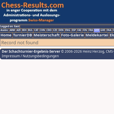
Logged on: Gast
Arabic
ARM
AZE
BIH
BUL
CAT
CHN
CRO
CZE
DEN
ENG
ESP
FAI
FIN
FRA
GER
GRE
INA
I
Home
TurnierDB
Meisterschaft
Foto-Galerie
Meldekartei
El
Record not found
Der Schachturnier-Ergebnis-Server
© 2006-2026 Heinz Herzog
, CMS
Impressum / Nutzungsbedingungen