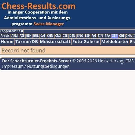
Logged on: Gast
Arabic
ARM
AZE
BIH
BUL
CAT
CHN
CRO
CZE
DEN
ENG
ESP
FAI
FIN
FRA
GER
GRE
INA
I
Home
TurnierDB
Meisterschaft
Foto-Galerie
Meldekartei
El
Record not found
Der Schachturnier-Ergebnis-Server
© 2006-2026 Heinz Herzog
, CMS
Impressum / Nutzungsbedingungen