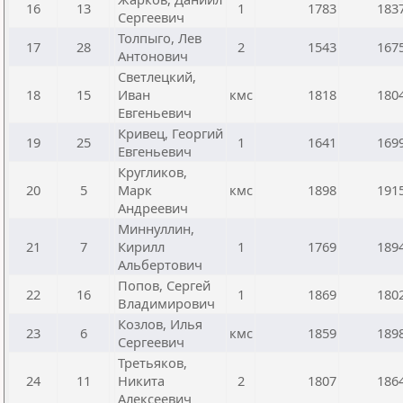
16
13
1
1783
183
Сергеевич
Толпыго, Лев
17
28
2
1543
167
Антонович
Светлецкий,
18
15
Иван
кмс
1818
180
Евгеньевич
Кривец, Георгий
19
25
1
1641
169
Евгеньевич
Кругликов,
20
5
Марк
кмс
1898
191
Андреевич
Миннуллин,
21
7
Кирилл
1
1769
189
Альбертович
Попов, Сергей
22
16
1
1869
180
Владимирович
Козлов, Илья
23
6
кмс
1859
189
Сергеевич
Третьяков,
24
11
Никита
2
1807
186
Алексеевич