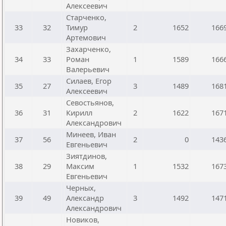
Алексеевич
Старченко,
33
32
Тимур
2
1652
166
Артемович
Захарченко,
34
33
Роман
1
1589
166
Валерьевич
Силаев, Егор
35
27
3
1489
168
Алексеевич
Севостьянов,
36
31
Кирилл
2
1622
167
Александрович
Минеев, Иван
37
56
2
0
143
Евгеньевич
Зиятдинов,
38
29
Максим
1
1532
167
Евгеньевич
Черных,
39
49
Александр
3
1492
147
Александрович
Новиков,