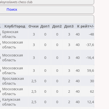
oyroslavets chess club
Поиск
.
Клуб/Город
Очки
Доп1
Доп2
Доп3
K
рейт+/-
Брянская
6
3
0
0
3
40
-48
область
Московская
7
3
0
0
3
40
-37,6
область
Московская
3
3
0
0
3
40
-16,4
область
Московская
0
3
0
0
3
40
59,6
область
Ярославская
1
2,5
0
0
2
40
30
область
Московская
9
2,5
0
0
2
40
62
область
Калужская
7
2,5
0
0
2
40
12,4
область