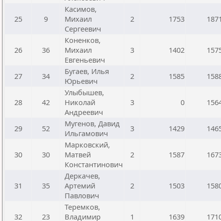
Касимов,
25
9
Михаил
2
1753
187
Сергеевич
Коненков,
26
36
Михаил
3
1402
157
Евгеньевич
Бугаев, Илья
27
34
2
1585
158
Юрьевич
Улыбышев,
28
42
Николай
3
0
156
Андреевич
Мугенов, Давид
29
52
3
1429
146
Ильгамович
Марковский,
30
30
Матвей
2
1587
167
Константинович
Деркачев,
31
35
Артемий
2
1503
158
Павлович
Теремков,
32
23
Владимир
1
1639
171