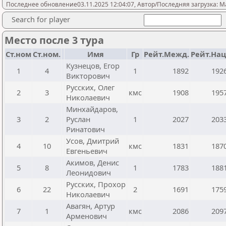
Последнее обновление03.11.2025 12:04:07, Автор/Последняя загрузка: Mal
Search for player
Место после 3 тура
Ст.ном
Ст.ном.
Имя
Гр
Рейт.Межд.
Рейт.Нац
Кузнецов, Егор
1
4
1
1892
192
Викторович
Русских, Олег
2
3
кмс
1908
195
Николаевич
Минхайдаров,
3
2
Руслан
1
2027
203
Ринатович
Усов, Дмитрий
4
10
кмс
1831
187
Евгеньевич
Акимов, Денис
5
8
1
1783
188
Леонидович
Русских, Прохор
6
22
2
1691
175
Николаевич
Авагян, Артур
7
1
кмс
2086
209
Арменович