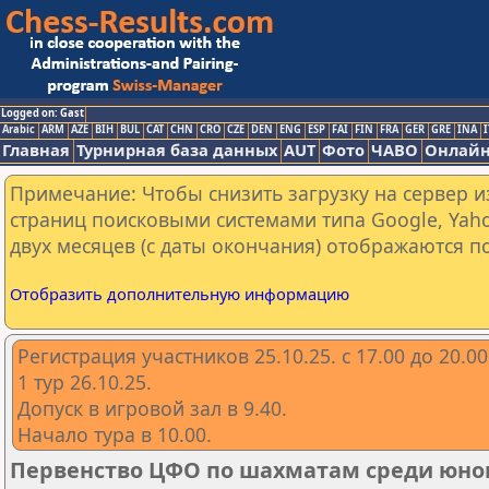
Logged on: Gast
Arabic
ARM
AZE
BIH
BUL
CAT
CHN
CRO
CZE
DEN
ENG
ESP
FAI
FIN
FRA
GER
GRE
INA
I
Главная
Турнирная база данных
AUT
Фото
ЧАВО
Онлайн
Примечание: Чтобы снизить загрузку на сервер и
страниц поисковыми системами типа Google, Yaho
двух месяцев (с даты окончания) отображаются по
Отобразить дополнительную информацию
Регистрация участников 25.10.25. с 17.00 до 20.00
1 тур 26.10.25.
Допуск в игровой зал в 9.40.
Начало тура в 10.00.
Первенство ЦФО по шахматам среди юнош