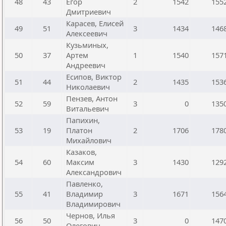
48
43
Егор
2
1542
155
Дмитриевич
Карасев, Елисей
49
51
3
1434
146
Алексеевич
Кузьминых,
50
37
Артем
1
1540
157
Андреевич
Есипов, Виктор
51
44
2
1435
153
Николаевич
Пензев, Антон
52
59
3
0
135
Витальевич
Папихин,
53
19
Платон
2
1706
178
Михайлович
Казаков,
54
60
Максим
3
1430
129
Александрович
Павленко,
55
41
Владимир
3
1671
156
Владимирович
Чернов, Илья
56
50
3
0
147
Олегович