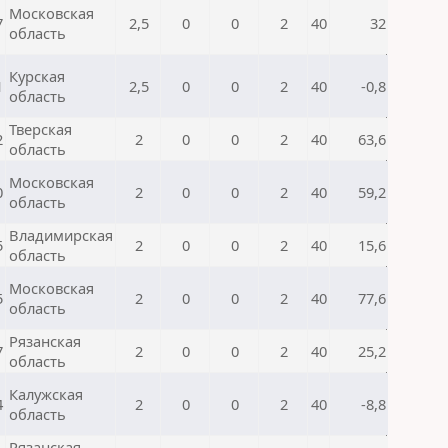
Московская
7
2,5
0
0
2
40
32
область
Курская
1
2,5
0
0
2
40
-0,8
область
Тверская
2
2
0
0
2
40
63,6
область
Московская
0
2
0
0
2
40
59,2
область
Владимирская
5
2
0
0
2
40
15,6
область
Московская
5
2
0
0
2
40
77,6
область
Рязанская
7
2
0
0
2
40
25,2
область
Калужская
4
2
0
0
2
40
-8,8
область
Рязанская