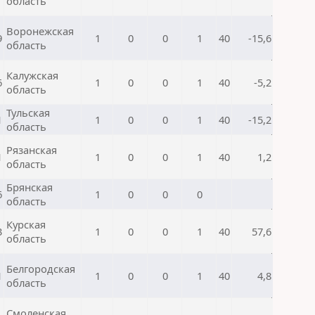
область
Воронежская
9
1
0
0
1
40
-15,6
область
Калужская
6
1
0
0
1
40
-5,2
область
Тульская
1
1
0
0
1
40
-15,2
область
Рязанская
1
1
0
0
1
40
1,2
область
Брянская
6
1
0
0
0
область
Курская
3
1
0
0
1
40
57,6
область
Белгородская
1
1
0
0
1
40
4,8
область
Смоленская