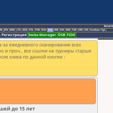
Servert
TA
JPN
MKD
LTU
NED
POL
POR
ROU
RUS
SRB
SVK
SWE
TUR
UKR
VIE
FontSize:11pt
 Регистрация
Swiss-Manager
ÖSB
FIDE
з-за ежедневного сканирования всех
o и проч., все ссылки на турниры старше
сле клика по данной кнопке :
ей до 15 лет