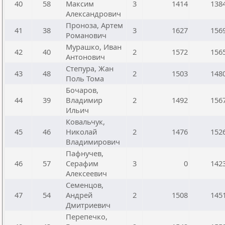
40
58
Максим
3
1414
138
Александрович
Проноза, Артем
41
38
3
1627
156
Романович
Мурашко, Иван
42
40
2
1572
156
Антонович
Степура, Жан
43
48
2
1503
148
Поль Тома
Бочаров,
44
39
Владимир
2
1492
156
Ильич
Ковальчук,
45
46
Николай
2
1476
152
Владимирович
Пафнучев,
46
57
Серафим
3
0
142
Алексеевич
Семенцов,
47
54
Андрей
2
1508
145
Дмитриевич
Перепечко,