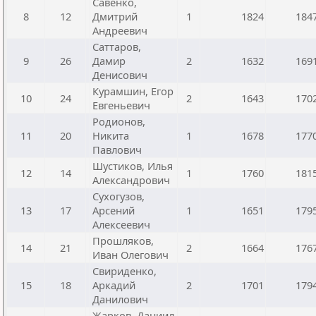
Савенко,
8
12
Дмитрий
1
1824
184
Андреевич
Саттаров,
9
26
Дамир
2
1632
169
Денисович
Курамшин, Егор
10
24
2
1643
170
Евгеньевич
Родионов,
11
20
Никита
1
1678
177
Павлович
Шустиков, Илья
12
14
1
1760
181
Александрович
Сухогузов,
13
17
Арсений
1
1651
179
Алексеевич
Прошляков,
14
21
2
1664
176
Иван Олегович
Свириденко,
15
18
Аркадий
2
1701
179
Данилович
Жарков, Даниил