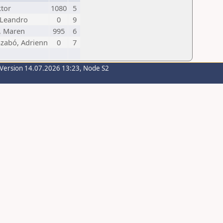
tor
1080
5
 Leandro
0
9
, Maren
995
6
zabó, Adrienn
0
7
-Version 14.07.2026 13:23, Node S2