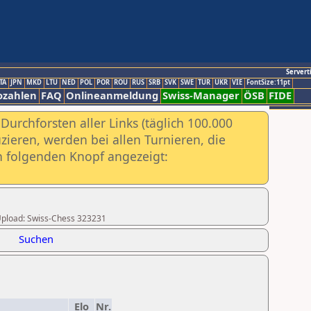
Servert
TA
JPN
MKD
LTU
NED
POL
POR
ROU
RUS
SRB
SVK
SWE
TUR
UKR
VIE
FontSize:11pt
ozahlen
FAQ
Onlineanmeldung
Swiss-Manager
ÖSB
FIDE
urchforsten aller Links (täglich 100.000
ieren, werden bei allen Turnieren, die
ch folgenden Knopf angezeigt:
r Upload: Swiss-Chess 323231
Suchen
Elo
Nr.