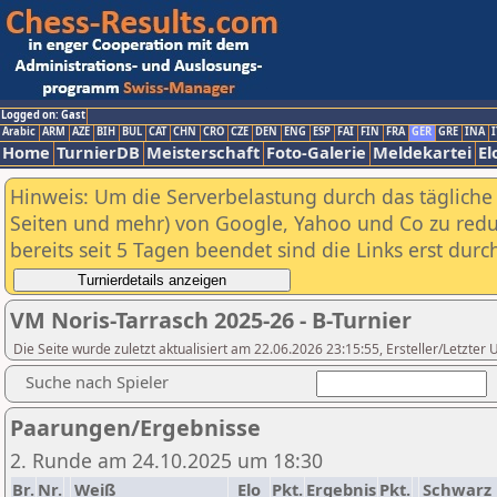
Logged on: Gast
Arabic
ARM
AZE
BIH
BUL
CAT
CHN
CRO
CZE
DEN
ENG
ESP
FAI
FIN
FRA
GER
GRE
INA
I
Home
TurnierDB
Meisterschaft
Foto-Galerie
Meldekartei
El
Hinweis: Um die Serverbelastung durch das tägliche D
Seiten und mehr) von Google, Yahoo und Co zu reduz
bereits seit 5 Tagen beendet sind die Links erst dur
VM Noris-Tarrasch 2025-26 - B-Turnier
Die Seite wurde zuletzt aktualisiert am 22.06.2026 23:15:55, Ersteller/Letzte
Suche nach Spieler
Paarungen/Ergebnisse
2. Runde am 24.10.2025 um 18:30
Br.
Nr.
Weiß
Elo
Pkt.
Ergebnis
Pkt.
Schwarz