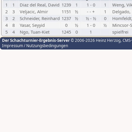
1
1
Diaz del Real, David
1239
1
1 - 0
1
Weng, Vik
2
3
Veljacic, Almir
1151
½
- - +
1
Delgado,
3
2
Schneider, Reinhard
1237
½
½ - ½
0
Homfeldt
4
8
Yasar, Seyyid
0
½
1 - 0
½
Mincsor-S
5
4
Ngo, Tuan-Kiet
1245
0
1
spielfrei
Der Schachturnier-Ergebnis-Server
© 2006-2026 Heinz Herzog
, CMS
Impressum / Nutzungsbedingungen