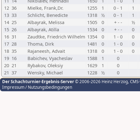
11
14
Nikolaiev, Hennadii
1650
1
1 - 0
1
12
36
Mielke, Frank,Dr.
1255
1
0 - 1
1
13
33
Schlicht, Benedicte
1318
½
0 - 1
1
14
25
Albayrak, Melissa
1505
0
+ - -
½
15
26
Albayrak, Atilla
1534
0
+ - -
0
16
31
Zaudtke, Friedrich Wilhelm
1354
0
1 - 0
0
17
28
Thoma, Dirk
1481
0
1 - 0
0
18
35
Rajaneesh, Advait
1318
0
1 - 0
0
19
16
Babichev, Vyacheslav
1588
1
0
20
21
Rybakov, Oleksiy
1629
1
0
21
37
Wensky, Michael
1228
½
0
Der Schachturnier-Ergebnis-Server
© 2006-2026 Heinz Herzog
, CMS
Impressum / Nutzungsbedingungen