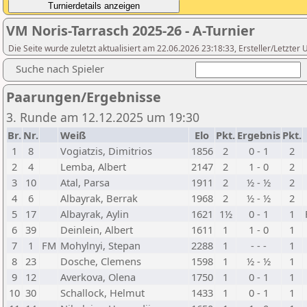
VM Noris-Tarrasch 2025-26 - A-Turnier
Die Seite wurde zuletzt aktualisiert am 22.06.2026 23:18:33, Ersteller/Letzte
Suche nach Spieler
Paarungen/Ergebnisse
3. Runde am 12.12.2025 um 19:30
Br.
Nr.
Weiß
Elo
Pkt.
Ergebnis
Pkt.
1
8
Vogiatzis, Dimitrios
1856
2
0 - 1
2
2
4
Lemba, Albert
2147
2
1 - 0
2
3
10
Atal, Parsa
1911
2
½ - ½
2
4
6
Albayrak, Berrak
1968
2
½ - ½
2
5
17
Albayrak, Aylin
1621
1½
0 - 1
1
6
39
Deinlein, Albert
1611
1
1 - 0
1
7
1
FM
Mohylnyi, Stepan
2288
1
- - -
1
8
23
Dosche, Clemens
1598
1
½ - ½
1
9
12
Averkova, Olena
1750
1
0 - 1
1
10
30
Schallock, Helmut
1433
1
0 - 1
1