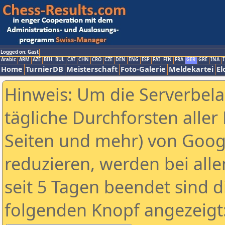
Logged on: Gast
Arabic
ARM
AZE
BIH
BUL
CAT
CHN
CRO
CZE
DEN
ENG
ESP
FAI
FIN
FRA
GER
GRE
INA
I
Home
TurnierDB
Meisterschaft
Foto-Galerie
Meldekartei
El
Hinweis: Um die Serverbel
tägliche Durchforsten aller 
Seiten und mehr) von Goog
reduzieren, werden bei alle
seit 5 Tagen beendet sind d
folgenden Knopf angezeigt