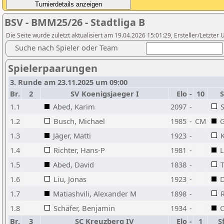
BSV - BMM25/26 - Stadtliga B
Die Seite wurde zuletzt aktualisiert am 19.04.2026 15:01:29, Ersteller/Letzte
Suche nach Spieler oder Team
Spielerpaarungen
3. Runde am 23.11.2025 um 09:00
Br.
2
SV Koenigsjaeger I
Elo
-
10
S
1.1
Abed, Karim
2097
-
S
1.2
Busch, Michael
1985
-
CM
G
1.3
Jäger, Matti
1923
-
1.4
Richter, Hans-P
1981
-
L
1.5
Abed, David
1838
-
1.6
Liu, Jonas
1923
-
D
1.7
Matiashvili, Alexander M
1898
-
R
1.8
Schäfer, Benjamin
1934
-
C
Br.
3
SC Kreuzberg IV
Elo
-
1
S