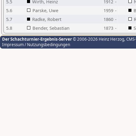
5.5
Wirth, Heinz
1912
-
5.6
Parske, Uwe
1959
-
B
5.7
Radke, Robert
1860
-
R
5.8
Bender, Sebastian
1873
-
S
Der Schachturnier-Ergebnis-Server
© 2006-2026 Heinz Herzog
, CMS
Impressum / Nutzungsbedingungen