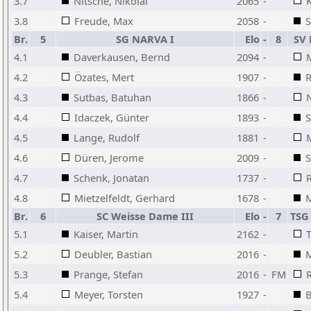
3.7
Nitsche, Nikolai
2065
-
3.8
Freude, Max
2058
-
S
Br.
5
SG NARVA I
Elo
-
8
SV 
4.1
Daverkausen, Bernd
2094
-
4.2
Özates, Mert
1907
-
R
4.3
Sutbas, Batuhan
1866
-
4.4
Idaczek, Günter
1893
-
S
4.5
Lange, Rudolf
1881
-
4.6
Düren, Jerome
2009
-
S
4.7
Schenk, Jonatan
1737
-
4.8
Mietzelfeldt, Gerhard
1678
-
M
Br.
6
SC Weisse Dame III
Elo
-
7
TSG
5.1
Kaiser, Martin
2162
-
5.2
Deubler, Bastian
2016
-
M
5.3
Prange, Stefan
2016
-
FM
R
5.4
Meyer, Torsten
1927
-
B