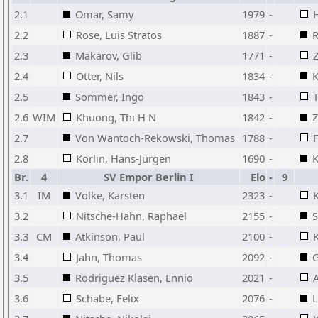
2.1
Omar, Samy
1979
-
2.2
Rose, Luis Stratos
1887
-
R
2.3
Makarov, Glib
1771
-
2.4
Otter, Nils
1834
-
K
2.5
Sommer, Ingo
1843
-
T
2.6
WIM
Khuong, Thi H N
1842
-
Z
2.7
Von Wantoch-Rekowski, Thomas
1788
-
2.8
Körlin, Hans-Jürgen
1690
-
K
Br.
4
SV Empor Berlin I
Elo
-
9
3.1
IM
Volke, Karsten
2323
-
3.2
Nitsche-Hahn, Raphael
2155
-
S
3.3
CM
Atkinson, Paul
2100
-
K
3.4
Jahn, Thomas
2092
-
G
3.5
Rodriguez Klasen, Ennio
2021
-
3.6
Schabe, Felix
2076
-
L