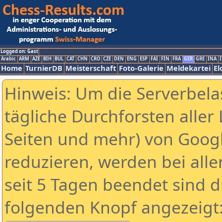
Logged on: Gast
Arabic
ARM
AZE
BIH
BUL
CAT
CHN
CRO
CZE
DEN
ENG
ESP
FAI
FIN
FRA
GER
GRE
INA
I
Home
TurnierDB
Meisterschaft
Foto-Galerie
Meldekartei
El
Hinweis: Um die Serverbela
tägliche Durchforsten aller 
Seiten und mehr) von Goog
reduzieren, werden bei alle
seit 5 Tagen beendet sind d
folgenden Knopf angezeigt