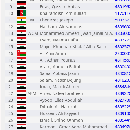
9
Firas, Qassim Abbas
480196
10
Khairandish, Aminullah
117011
11
CM
Ebenezer, Joseph
500337
12
Haitham, Ali Namoos
480960
13
WCM
Mohammed Ameen, Jwan Jamal M.A.
480300
14
Esam, Naama Lafta
480377
15
Majid, Khudhair Khalaf Albu-Salih
480257
16
Al, Ansi Amin
220000
17
Ali, Adnan Younus
481156
18
Aram, Abdulla Fattah
480040
19
Safaa, Abbass Jasim
484081
20
Salam, Naser Bejung
481820
21
Iman, Mahdi Ahmed
483484
22
AFM
Amer, Nafea Ibraheem
483922
23
Ayoob, Elias Abdullah
482770
24
Dilpak, Ali Hamzah
480822
25
Hussein, Ali Fayyadh
480910
26
Ismail, Shino Othman
483544
27
Karmanj, Omar Agha Muhammad
483497