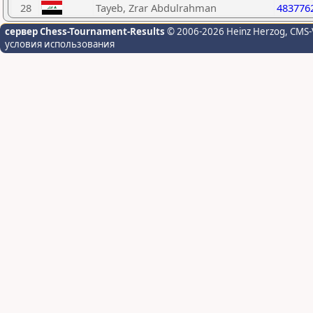
28
Tayeb, Zrar Abdulrahman
483776
сервер Chess-Tournament-Results
© 2006-2026 Heinz Herzog
, CMS-
условия использования