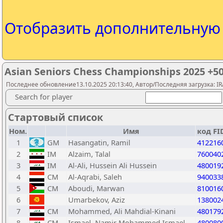
Отобразить дополнительну
Asian Seniors Chess Championships 2025 +5
Последнее обновление13.10.2025 20:13:40, Автор/Последняя загрузка: IR
Search for player
Стартовый список
Ном.
Имя
код FI
1
GM
Hasangatin, Ramil
412216
2
IM
Alzaim, Talal
760040
3
IM
Al-Ali, Hussein Ali Hussein
480019
4
CM
Al-Aqrabi, Saleh
940033
5
CM
Aboudi, Marwan
810016
6
Umarbekov, Aziz
138002
7
CM
Mohammed, Ali Mahdial-Kinani
480179
8
CM
Ismael, Namir Mohammed Ismael
480080