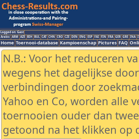
Logged on: Gast
Arabic
ARM
AZE
BIH
BUL
CAT
CHN
CRO
CZE
DEN
ENG
ESP
FAI
FIN
FRA
GER
GRE
INA
I
Home
Toernooi-database
Kampioenschap
Pictures
FAQ
Onli
N.B.: Voor het reduceren va
wegens het dagelijkse door
verbindingen door zoekmac
Yahoo en Co, worden alle v
toernooien ouder dan twe
getoond na het klikken op 