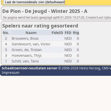
De Pion - De Jeugd - Winter 2025 - A
De pagina werd het laatst gewijzigd op09.01.2026 19:27:20, Creator/Last Uploa
Spelers naar rating gesorteerd
No.
Naam
FideID
FED
Rtg
2
Brouwers, Boaz
NED
0
4
Gentevoort, van, Victor
NED
0
5
Groen, de, Tristan
NED
0
3
Hoevenaars, Thijs
NED
0
1
Schilt, van, Tano
NED
0
Schaaktoernooi-resultaten server
© 2006-2026 Heinz Herzog
, CMS-
Impressum