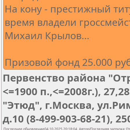
На кону - престижный тит
время владели гроссмейс
Михаил Крылов...
Призовой фонд 25.000 ру
Первенство района "Отр
<=1900 п.,<=2008г.), 27,2
"Этюд", г.Москва, ул.Ри
д.10 (8-499-903-68-21), 2
Последнее обновление04.10.2025 20:18:04, Автор/Последняя загрузка: Et