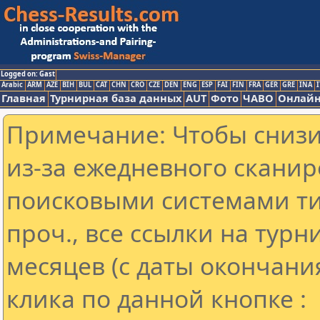
Logged on: Gast
Arabic
ARM
AZE
BIH
BUL
CAT
CHN
CRO
CZE
DEN
ENG
ESP
FAI
FIN
FRA
GER
GRE
INA
I
Главная
Турнирная база данных
AUT
Фото
ЧАВО
Онлайн
Примечание: Чтобы снизит
из-за ежедневного сканир
поисковыми системами ти
проч., все ссылки на тур
месяцев (с даты окончани
клика по данной кнопке :