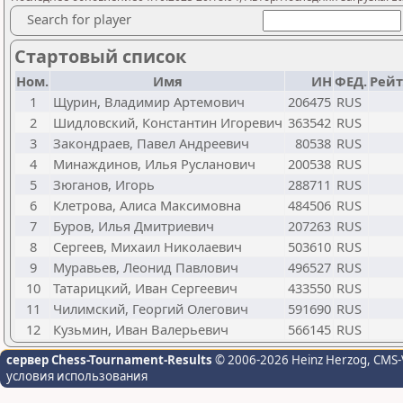
Search for player
Стартовый список
Ном.
Имя
ИН
ФЕД.
Рейт
1
Щурин, Владимир Артемович
206475
RUS
2
Шидловский, Константин Игоревич
363542
RUS
3
Закондраев, Павел Андреевич
80538
RUS
4
Минаждинов, Илья Русланович
200538
RUS
5
Зюганов, Игорь
288711
RUS
6
Клетрова, Алиса Максимовна
484506
RUS
7
Буров, Илья Дмитриевич
207263
RUS
8
Сергеев, Михаил Николаевич
503610
RUS
9
Муравьев, Леонид Павлович
496527
RUS
10
Татарицкий, Иван Сергеевич
433550
RUS
11
Чилимский, Георгий Олегович
591690
RUS
12
Кузьмин, Иван Валерьевич
566145
RUS
сервер Chess-Tournament-Results
© 2006-2026 Heinz Herzog
, CMS-
условия использования