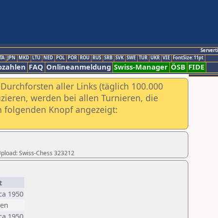
Servert
TA
JPN
MKD
LTU
NED
POL
POR
ROU
RUS
SRB
SVK
SWE
TUR
UKR
VIE
FontSize:11pt
ozahlen
FAQ
Onlineanmeldung
Swiss-Manager
ÖSB
FIDE
urchforsten aller Links (täglich 100.000
ieren, werden bei allen Turnieren, die
ch folgenden Knopf angezeigt:
r Upload: Swiss-Chess 323212
t
ca 1950
sen
ca 1950