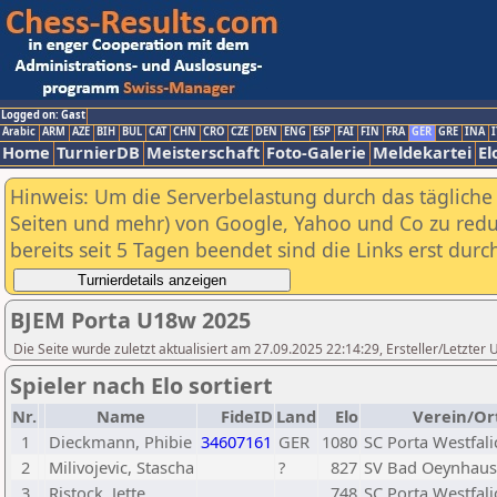
Logged on: Gast
Arabic
ARM
AZE
BIH
BUL
CAT
CHN
CRO
CZE
DEN
ENG
ESP
FAI
FIN
FRA
GER
GRE
INA
I
Home
TurnierDB
Meisterschaft
Foto-Galerie
Meldekartei
El
Hinweis: Um die Serverbelastung durch das tägliche D
Seiten und mehr) von Google, Yahoo und Co zu reduz
bereits seit 5 Tagen beendet sind die Links erst dur
BJEM Porta U18w 2025
Die Seite wurde zuletzt aktualisiert am 27.09.2025 22:14:29, Ersteller/Letzte
Spieler nach Elo sortiert
Nr.
Name
FideID
Land
Elo
Verein/Or
1
Dieckmann, Phibie
34607161
GER
1080
SC Porta Westfali
2
Milivojevic, Stascha
?
827
SV Bad Oeynhau
3
Ristock, Jette
748
SC Porta Westfali