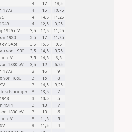
4
17
13,5
n 1873
4
15
10,75
75
4
14,5
11,25
 1948
4
12,5
9,25
 1926 e.V.
3,5
17,5
11,25
von 1920
3,5
17
11,25
0 eV SAbt
3,5
15,5
9,5
au von 1930
3,5
14,5
8,75
in e.V.
3,5
14,5
8,5
von 1830 eV
3,5
12
6,75
n 1873
3
16
9
e von 1860
3
15
8
TSV
3
14,5
8,25
 Inselspringer
3
13,5
7
 1948
3
13,5
5
on 1911
3
13
7
von 1830 eV
3
13
6
in e.V.
3
11,5
5
TSV
3
11,5
4