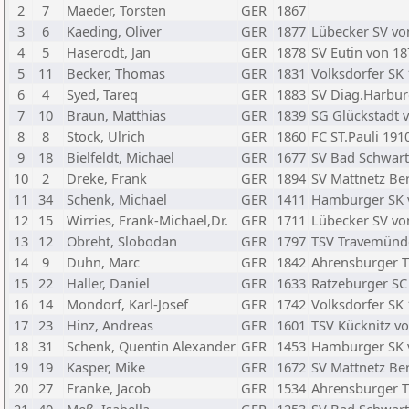
2
7
Maeder, Torsten
GER
1867
3
6
Kaeding, Oliver
GER
1877
Lübecker SV vo
4
5
Haserodt, Jan
GER
1878
SV Eutin von 18
5
11
Becker, Thomas
GER
1831
Volksdorfer SK
6
4
Syed, Tareq
GER
1883
SV Diag.Harburg
7
10
Braun, Matthias
GER
1839
SG Glückstadt 
8
8
Stock, Ulrich
GER
1860
FC ST.Pauli 191
9
18
Bielfeldt, Michael
GER
1677
SV Bad Schwart
10
2
Dreke, Frank
GER
1894
SV Mattnetz Berl
11
34
Schenk, Michael
GER
1411
Hamburger SK 
12
15
Wirries, Frank-Michael,Dr.
GER
1711
Lübecker SV vo
13
12
Obreht, Slobodan
GER
1797
TSV Travemünd
14
9
Duhn, Marc
GER
1842
Ahrensburger 
15
22
Haller, Daniel
GER
1633
Ratzeburger SC
16
14
Mondorf, Karl-Josef
GER
1742
Volksdorfer SK
17
23
Hinz, Andreas
GER
1601
TSV Kücknitz v
18
31
Schenk, Quentin Alexander
GER
1453
Hamburger SK 
19
19
Kasper, Mike
GER
1672
SV Mattnetz Berl
20
27
Franke, Jacob
GER
1534
Ahrensburger 