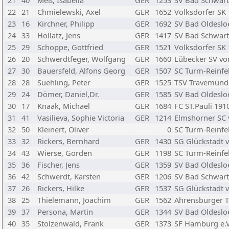
21
40
Meß, Isabella
GER
1253
SV Bad Schwart
22
21
Chmielewski, Axel
GER
1652
Volksdorfer SK
23
16
Kirchner, Philipp
GER
1692
SV Bad Oldeslo
24
33
Hollatz, Jens
GER
1417
SV Bad Schwart
25
29
Schoppe, Gottfried
GER
1521
Volksdorfer SK
26
20
Schwerdtfeger, Wolfgang
GER
1660
Lübecker SV vo
27
30
Bauersfeld, Alfons Georg
GER
1507
SC Turm-Reinfe
28
28
Suehling, Peter
GER
1525
TSV Travemünd
29
24
Dömer, Daniel,Dr.
GER
1585
SV Bad Oldeslo
30
17
Knaak, Michael
GER
1684
FC ST.Pauli 191
31
41
Vasilieva, Sophie Victoria
GER
1214
Elmshorner SC 
32
50
Kleinert, Oliver
0
SC Turm-Reinfe
33
32
Rickers, Bernhard
GER
1430
SG Glückstadt 
34
43
Wierse, Gorden
GER
1198
SC Turm-Reinfe
35
36
Fischer, Jens
GER
1359
SV Bad Oldeslo
36
42
Schwerdt, Karsten
GER
1206
SV Bad Schwart
37
26
Rickers, Hilke
GER
1537
SG Glückstadt 
38
25
Thielemann, Joachim
GER
1562
Ahrensburger 
39
37
Persona, Martin
GER
1344
SV Bad Oldeslo
40
35
Stolzenwald, Frank
GER
1373
SF Hamburg e.V