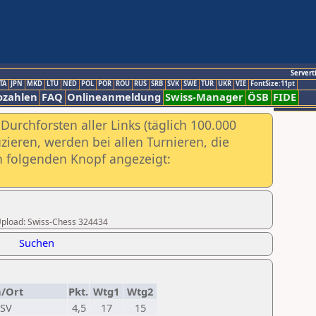
Servert
TA
JPN
MKD
LTU
NED
POL
POR
ROU
RUS
SRB
SVK
SWE
TUR
UKR
VIE
FontSize:11pt
ozahlen
FAQ
Onlineanmeldung
Swiss-Manager
ÖSB
FIDE
urchforsten aller Links (täglich 100.000
ieren, werden bei allen Turnieren, die
ch folgenden Knopf angezeigt:
r Upload: Swiss-Chess 324434
Suchen
n/Ort
Pkt.
Wtg1
Wtg2
TSV
4,5
17
15