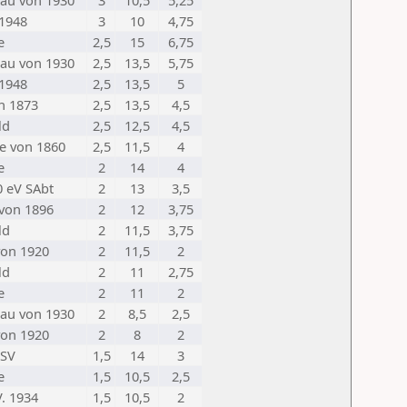
au von 1930
3
10,5
5,25
 1948
3
10
4,75
e
2,5
15
6,75
au von 1930
2,5
13,5
5,75
 1948
2,5
13,5
5
n 1873
2,5
13,5
4,5
ld
2,5
12,5
4,5
e von 1860
2,5
11,5
4
e
2
14
4
0 eV SAbt
2
13
3,5
von 1896
2
12
3,75
ld
2
11,5
3,75
von 1920
2
11,5
2
ld
2
11
2,75
e
2
11
2
au von 1930
2
8,5
2,5
von 1920
2
8
2
TSV
1,5
14
3
e
1,5
10,5
2,5
. 1934
1,5
10,5
2