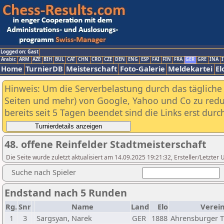
Logged on: Gast
Arabic
ARM
AZE
BIH
BUL
CAT
CHN
CRO
CZE
DEN
ENG
ESP
FAI
FIN
FRA
GER
GRE
INA
I
Home
TurnierDB
Meisterschaft
Foto-Galerie
Meldekartei
El
Hinweis: Um die Serverbelastung durch das tägliche D
Seiten und mehr) von Google, Yahoo und Co zu reduz
bereits seit 5 Tagen beendet sind die Links erst dur
48. offene Reinfelder Stadtmeisterschaft
Die Seite wurde zuletzt aktualisiert am 14.09.2025 19:21:32, Ersteller/Letzte
Suche nach Spieler
Endstand nach 5 Runden
Rg.
Snr
Name
Land
Elo
Verei
1
3
Sargsyan, Narek
GER
1888
Ahrensburger 