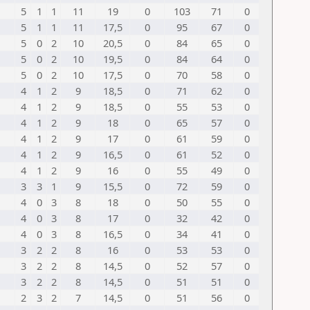
5
1
1
11
19
0
103
71
0
5
1
1
11
17,5
0
95
67
0
5
0
2
10
20,5
0
84
65
0
5
0
2
10
19,5
0
84
64
0
5
0
2
10
17,5
0
70
58
0
4
1
2
9
18,5
0
71
62
0
4
1
2
9
18,5
0
55
53
0
4
1
2
9
18
0
65
57
0
4
1
2
9
17
0
61
59
0
4
1
2
9
16,5
0
61
52
0
4
1
2
9
16
0
55
49
0
3
3
1
9
15,5
0
72
59
0
4
0
3
8
18
0
50
55
0
4
0
3
8
17
0
32
42
0
4
0
3
8
16,5
0
34
41
0
3
2
2
8
16
0
53
53
0
3
2
2
8
14,5
0
52
57
0
3
2
2
8
14,5
0
51
51
0
2
3
2
7
14,5
0
51
56
0