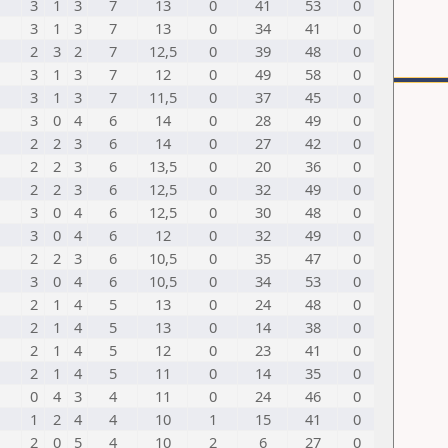
3
1
3
7
13
0
41
53
0
3
1
3
7
13
0
34
41
0
2
3
2
7
12,5
0
39
48
0
3
1
3
7
12
0
49
58
0
3
1
3
7
11,5
0
37
45
0
3
0
4
6
14
0
28
49
0
2
2
3
6
14
0
27
42
0
2
2
3
6
13,5
0
20
36
0
2
2
3
6
12,5
0
32
49
0
3
0
4
6
12,5
0
30
48
0
3
0
4
6
12
0
32
49
0
2
2
3
6
10,5
0
35
47
0
3
0
4
6
10,5
0
34
53
0
2
1
4
5
13
0
24
48
0
2
1
4
5
13
0
14
38
0
2
1
4
5
12
0
23
41
0
2
1
4
5
11
0
14
35
0
0
4
3
4
11
0
24
46
0
1
2
4
4
10
1
15
41
0
2
0
5
4
10
2
6
27
0