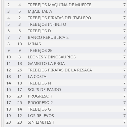
2
4
TREBEJOS MAQUINA DE MUERTE
7
3
5
MIJAIL TAL A
7
4
2
TREBEJOS PIRATAS DEL TABLERO
7
5
3
TREBEJOS INFINITO
7
6
6
TREBEJOS D
7
7
7
BANCO REPUBLICA 2
7
8
10
MINAS
7
9
9
TREBEJOS 2k
7
10
8
LEONES Y DINOSAURIOS
7
11
13
GAMBITO LA PROA
7
12
26
TREBEJOS PIRATAS DE LA RESACA
7
13
11
LA COSTA
7
14
18
TREBEJOS N
7
15
17
SOLIS DE PANDO
7
16
20
PROGRESO 1
7
17
25
PROGRESO 2
7
18
14
TREBEJOS G
7
19
12
LOS RELEVOS
7
20
23
SIN LIMITES 1
7