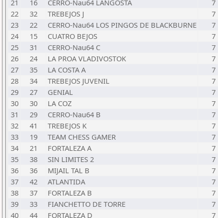
21
16
CERRO-Nau64 LANGOSTA
7
22
32
TREBEJOS J
7
23
22
CERRO-Nau64 LOS PINGOS DE BLACKBURNE
7
24
15
CUATRO BEJOS
7
25
31
CERRO-Nau64 C
7
26
24
LA PROA VLADIVOSTOK
7
27
35
LA COSTA A
7
28
34
TREBEJOS JUVENIL
7
29
27
GENIAL
7
30
30
LA COZ
7
31
29
CERRO-Nau64 B
7
32
41
TREBEJOS K
7
33
19
TEAM CHESS GAMER
7
34
21
FORTALEZA A
7
35
38
SIN LIMITES 2
7
36
36
MIJAIL TAL B
7
37
42
ATLANTIDA
7
38
37
FORTALEZA B
7
39
33
FIANCHETTO DE TORRE
7
40
44
FORTALEZA D
7