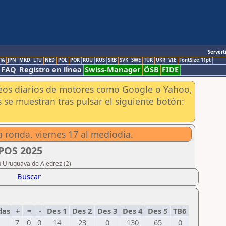
Servert
TA
JPN
MKD
LTU
NED
POL
POR
ROU
RUS
SRB
SVK
SWE
TUR
UKR
VIE
FontSize:11pt
FAQ
Registro en línea
Swiss-Manager
ÖSB
FIDE
aneos diarios de motores como Google o Yahoo,
 se muestran tras pulsar el siguiente botón:
ra ronda, viernes 17 al mediodía.
POS 2025
n Uruguaya de Ajedrez (2)
Buscar
das
+
=
-
Des 1
Des 2
Des 3
Des 4
Des 5
TB6
7
0
0
14
23
0
130
65
0