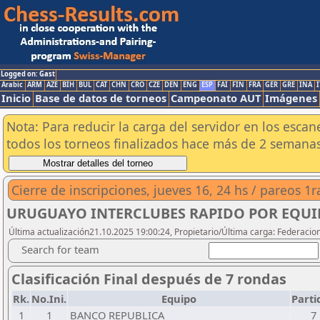
Logged on: Gast
Arabic
ARM
AZE
BIH
BUL
CAT
CHN
CRO
CZE
DEN
ENG
ESP
FAI
FIN
FRA
GER
GRE
INA
I
Inicio
Base de datos de torneos
Campeonato AUT
Imágenes
Nota: Para reducir la carga del servidor en los esc
todos los torneos finalizados hace más de 2 semanas
Cierre de inscripciones, jueves 16, 24 hs / pareos 1
URUGUAYO INTERCLUBES RAPIDO POR EQUI
Última actualización21.10.2025 19:00:24, Propietario/Última carga: Federacio
Search for team
Clasificación Final después de 7 rondas
Rk.
No.Ini.
Equipo
Parti
1
1
BANCO REPUBLICA
7