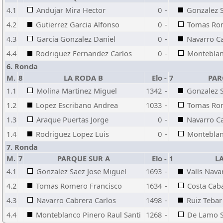
4.1
Andujar Mira Hector
0
-
Gonzalez S
4.2
Gutierrez Garcia Alfonso
0
-
Tomas Rom
4.3
Garcia Gonzalez Daniel
0
-
Navarro Ca
4.4
Rodriguez Fernandez Carlos
0
-
Monteblan
6. Ronda
M.
8
LA RODA B
Elo
-
7
PAR
1.1
Molina Martinez Miguel
1342
-
Gonzalez S
1.2
Lopez Escribano Andrea
1033
-
Tomas Rom
1.3
Araque Puertas Jorge
0
-
Navarro Ca
1.4
Rodriguez Lopez Luis
0
-
Monteblan
7. Ronda
M.
7
PARQUE SUR A
Elo
-
1
L
4.1
Gonzalez Saez Jose Miguel
1693
-
Valls Nava
4.2
Tomas Romero Francisco
1634
-
Costa Cab
4.3
Navarro Cabrera Carlos
1498
-
Ruiz Tebar
4.4
Monteblanco Pinero Raul Santi
1268
-
De Lamo S