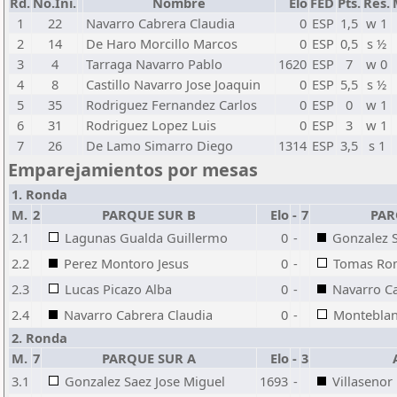
Rd.
No.Ini.
Nombre
Elo
FED
Pts.
Res.
1
22
Navarro Cabrera Claudia
0
ESP
1,5
w 1
2
14
De Haro Morcillo Marcos
0
ESP
0,5
s ½
3
4
Tarraga Navarro Pablo
1620
ESP
7
w 0
4
8
Castillo Navarro Jose Joaquin
0
ESP
5,5
s ½
5
35
Rodriguez Fernandez Carlos
0
ESP
0
w 1
6
31
Rodriguez Lopez Luis
0
ESP
3
w 1
7
26
De Lamo Simarro Diego
1314
ESP
3,5
s 1
Emparejamientos por mesas
1. Ronda
M.
2
PARQUE SUR B
Elo
-
7
PAR
2.1
Lagunas Gualda Guillermo
0
-
Gonzalez S
2.2
Perez Montoro Jesus
0
-
Tomas Rom
2.3
Lucas Picazo Alba
0
-
Navarro Ca
2.4
Navarro Cabrera Claudia
0
-
Monteblan
2. Ronda
M.
7
PARQUE SUR A
Elo
-
3
3.1
Gonzalez Saez Jose Miguel
1693
-
Villasenor