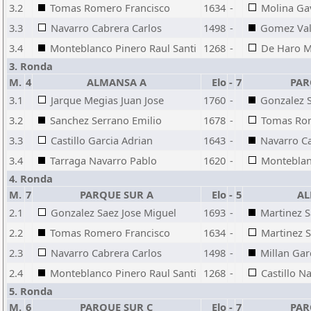
3.2
Tomas Romero Francisco
1634
-
Molina Ga
3.3
Navarro Cabrera Carlos
1498
-
Gomez Val
3.4
Monteblanco Pinero Raul Santi
1268
-
De Haro M
3. Ronda
M.
4
ALMANSA A
Elo
-
7
PAR
3.1
Jarque Megias Juan Jose
1760
-
Gonzalez S
3.2
Sanchez Serrano Emilio
1678
-
Tomas Rom
3.3
Castillo Garcia Adrian
1643
-
Navarro Ca
3.4
Tarraga Navarro Pablo
1620
-
Monteblan
4. Ronda
M.
7
PARQUE SUR A
Elo
-
5
AL
2.1
Gonzalez Saez Jose Miguel
1693
-
Martinez 
2.2
Tomas Romero Francisco
1634
-
Martinez 
2.3
Navarro Cabrera Carlos
1498
-
Millan Gar
2.4
Monteblanco Pinero Raul Santi
1268
-
Castillo N
5. Ronda
M.
6
PARQUE SUR C
Elo
-
7
PAR