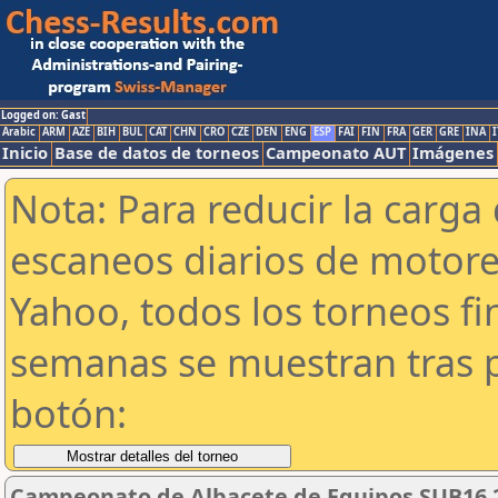
Logged on: Gast
Arabic
ARM
AZE
BIH
BUL
CAT
CHN
CRO
CZE
DEN
ENG
ESP
FAI
FIN
FRA
GER
GRE
INA
I
Inicio
Base de datos de torneos
Campeonato AUT
Imágenes
Nota: Para reducir la carga 
escaneos diarios de motor
Yahoo, todos los torneos f
semanas se muestran tras p
botón:
Campeonato de Albacete de Equipos SUB16 