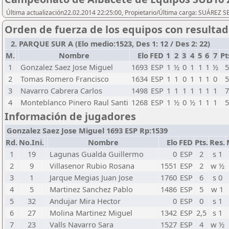
Última actualización22.02.2014 22:25:00, Propietario/Última carga: SUÁREZ
Orden de fuerza de los equipos con resulta
2. PARQUE SUR A (Elo medio:1523, Des 1: 12 / Des 2: 22)
M.
Nombre
Elo
FED
1
2
3
4
5
6
7
Pt
1
Gonzalez Saez Jose Miguel
1693
ESP
1
½
0
1
1
1
½
2
Tomas Romero Francisco
1634
ESP
1
1
0
1
1
1
0
3
Navarro Cabrera Carlos
1498
ESP
1
1
1
1
1
1
1
4
Monteblanco Pinero Raul Santi
1268
ESP
1
½
0
½
1
1
1
Información de jugadores
Gonzalez Saez Jose Miguel 1693 ESP Rp:1539
Rd.
No.Ini.
Nombre
Elo
FED
Pts.
Res.
1
19
Lagunas Gualda Guillermo
0
ESP
2
s 1
2
9
Villasenor Rubio Rosana
1551
ESP
2
w ½
3
1
Jarque Megias Juan Jose
1760
ESP
6
s 0
4
5
Martinez Sanchez Pablo
1486
ESP
5
w 1
5
32
Andujar Mira Hector
0
ESP
0
s 1
6
27
Molina Martinez Miguel
1342
ESP
2,5
s 1
7
23
Valls Navarro Sara
1527
ESP
4
w ½