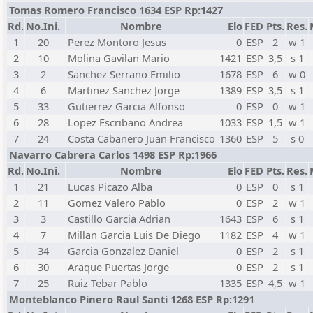
Tomas Romero Francisco 1634 ESP Rp:1427
Rd.
No.Ini.
Nombre
Elo
FED
Pts.
Res.
1
20
Perez Montoro Jesus
0
ESP
2
w 1
2
10
Molina Gavilan Mario
1421
ESP
3,5
s 1
3
2
Sanchez Serrano Emilio
1678
ESP
6
w 0
4
6
Martinez Sanchez Jorge
1389
ESP
3,5
s 1
5
33
Gutierrez Garcia Alfonso
0
ESP
0
w 1
6
28
Lopez Escribano Andrea
1033
ESP
1,5
w 1
7
24
Costa Cabanero Juan Francisco
1360
ESP
5
s 0
Navarro Cabrera Carlos 1498 ESP Rp:1966
Rd.
No.Ini.
Nombre
Elo
FED
Pts.
Res.
1
21
Lucas Picazo Alba
0
ESP
0
s 1
2
11
Gomez Valero Pablo
0
ESP
2
w 1
3
3
Castillo Garcia Adrian
1643
ESP
6
s 1
4
7
Millan Garcia Luis De Diego
1182
ESP
4
w 1
5
34
Garcia Gonzalez Daniel
0
ESP
2
s 1
6
30
Araque Puertas Jorge
0
ESP
2
s 1
7
25
Ruiz Tebar Pablo
1335
ESP
4,5
w 1
Monteblanco Pinero Raul Santi 1268 ESP Rp:1291