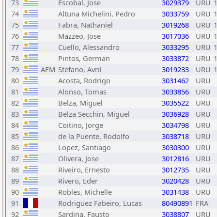
73
Escobal, Jose
3029379
URU
74
Altuna Michelini, Pedro
3033759
URU
75
Fabra, Nathaniel
3019268
URU
76
Mazzeo, Jose
3017036
URU
77
Cuello, Alessandro
3033295
URU
78
Pintos, German
3033872
URU
79
AFM
Stefano, Avril
3019233
URU
80
Acosta, Rodrigo
3031462
URU
81
Alonso, Tomas
3033856
URU
82
Belza, Miguel
3035522
URU
83
Belza Secchin, Miguel
3036928
URU
84
Coitino, Jorge
3034798
URU
85
de la Puente, Rodolfo
3038718
URU
86
Lopez, Santiago
3030300
URU
87
Olivera, Jose
3012816
URU
88
Riveiro, Ernesto
3012735
URU
89
Rivero, Eder
3020428
URU
90
Robles, Michelle
3031438
URU
91
Rodriguez Fabeiro, Lucas
80490891
FRA
92
Sardina, Fausto
3038807
URU