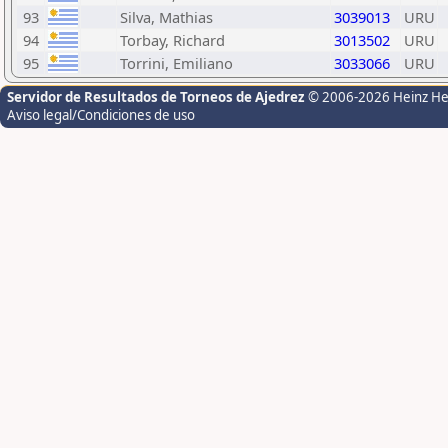
93
Silva, Mathias
3039013
URU
94
Torbay, Richard
3013502
URU
95
Torrini, Emiliano
3033066
URU
Servidor de Resultados de Torneos de Ajedrez
© 2006-2026 Heinz H
Aviso legal/Condiciones de uso