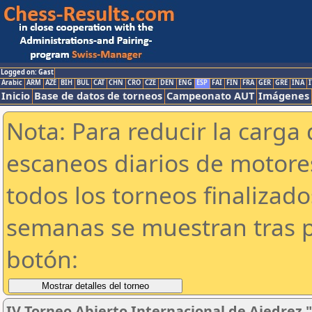
Logged on: Gast
Arabic
ARM
AZE
BIH
BUL
CAT
CHN
CRO
CZE
DEN
ENG
ESP
FAI
FIN
FRA
GER
GRE
INA
I
Inicio
Base de datos de torneos
Campeonato AUT
Imágenes
Nota: Para reducir la carga 
escaneos diarios de motor
todos los torneos finalizad
semanas se muestran tras p
botón:
IV Torneo Abierto Internacional de Ajedrez "