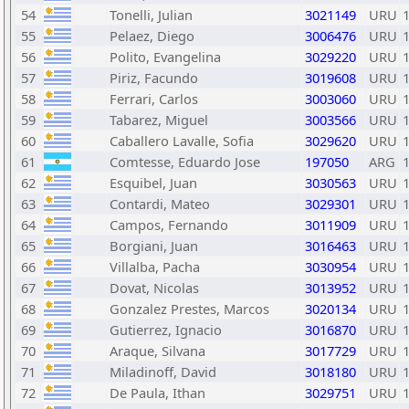
54
Tonelli, Julian
3021149
URU
55
Pelaez, Diego
3006476
URU
56
Polito, Evangelina
3029220
URU
57
Piriz, Facundo
3019608
URU
58
Ferrari, Carlos
3003060
URU
59
Tabarez, Miguel
3003566
URU
60
Caballero Lavalle, Sofia
3029620
URU
61
Comtesse, Eduardo Jose
197050
ARG
62
Esquibel, Juan
3030563
URU
63
Contardi, Mateo
3029301
URU
64
Campos, Fernando
3011909
URU
65
Borgiani, Juan
3016463
URU
66
Villalba, Pacha
3030954
URU
67
Dovat, Nicolas
3013952
URU
68
Gonzalez Prestes, Marcos
3020134
URU
69
Gutierrez, Ignacio
3016870
URU
70
Araque, Silvana
3017729
URU
71
Miladinoff, David
3018180
URU
72
De Paula, Ithan
3029751
URU