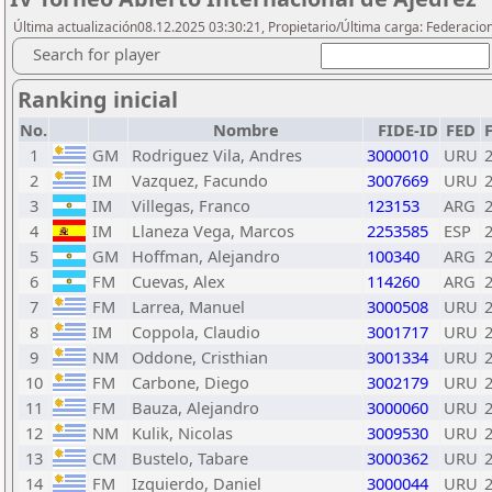
Última actualización08.12.2025 03:30:21, Propietario/Última carga: Federacio
Search for player
Ranking inicial
No.
Nombre
FIDE-ID
FED
1
GM
Rodriguez Vila, Andres
3000010
URU
2
IM
Vazquez, Facundo
3007669
URU
3
IM
Villegas, Franco
123153
ARG
4
IM
Llaneza Vega, Marcos
2253585
ESP
5
GM
Hoffman, Alejandro
100340
ARG
6
FM
Cuevas, Alex
114260
ARG
7
FM
Larrea, Manuel
3000508
URU
8
IM
Coppola, Claudio
3001717
URU
9
NM
Oddone, Cristhian
3001334
URU
10
FM
Carbone, Diego
3002179
URU
11
FM
Bauza, Alejandro
3000060
URU
12
NM
Kulik, Nicolas
3009530
URU
13
CM
Bustelo, Tabare
3000362
URU
14
FM
Izquierdo, Daniel
3000044
URU