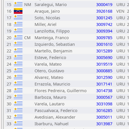
15
NM
Saralegui, Mario
3000419
URU
16
Araque, Jairo
3926168
VEN
17
Soto, Nicolas
3001245
URU
18
Miller, Ariel
3009742
URU
19
Lanzilotta, Filippo
3009394
URU
20
CM
Manteiga, Franco
3009785
URU
21
Izquierdo, Sebastian
3001610
URU
22
Martello, Benjamin
3015289
URU
23
Esteve, Federico
3005690
URU
24
Varela, Mateo
3019519
URU
25
Otero, Gustavo
3000885
URU
26
Alvarez, Mateo
3012590
URU
27
Errazola, Mauricio
3017141
URU
28
Flores Pedreira, Guillermo
3014738
URU
29
Barboza, Mauro
3000567
URU
30
Varela, Lautaro
3031098
URU
31
Pascualvaca, Federico
3016285
URU
32
Avedisian, Alexander
3005011
URU
33
Ibarburu, Nahuel
3013987
URU