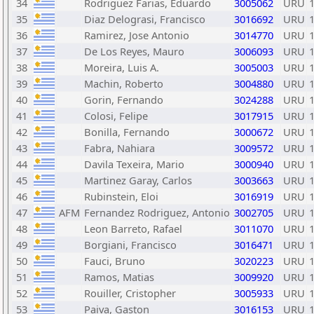
34
Rodriguez Farias, Eduardo
3005062
URU
35
Diaz Delograsi, Francisco
3016692
URU
36
Ramirez, Jose Antonio
3014770
URU
37
De Los Reyes, Mauro
3006093
URU
38
Moreira, Luis A.
3005003
URU
39
Machin, Roberto
3004880
URU
40
Gorin, Fernando
3024288
URU
41
Colosi, Felipe
3017915
URU
42
Bonilla, Fernando
3000672
URU
43
Fabra, Nahiara
3009572
URU
44
Davila Texeira, Mario
3000940
URU
45
Martinez Garay, Carlos
3003663
URU
46
Rubinstein, Eloi
3016919
URU
47
AFM
Fernandez Rodriguez, Antonio
3002705
URU
48
Leon Barreto, Rafael
3011070
URU
49
Borgiani, Francisco
3016471
URU
50
Fauci, Bruno
3020223
URU
51
Ramos, Matias
3009920
URU
52
Rouiller, Cristopher
3005933
URU
53
Paiva, Gaston
3016153
URU