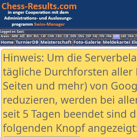
Logged on: Gast
Arabic
ARM
AZE
BIH
BUL
CAT
CHN
CRO
CZE
DEN
ENG
ESP
FAI
FIN
FRA
GER
GRE
INA
I
Home
TurnierDB
Meisterschaft
Foto-Galerie
Meldekartei
El
Hinweis: Um die Serverbel
tägliche Durchforsten aller 
Seiten und mehr) von Goog
reduzieren, werden bei alle
seit 5 Tagen beendet sind d
folgenden Knopf angezeigt