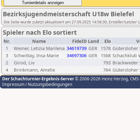
Bezirksjugendmeisterschaft U18w Bielefel
Die Seite wurde zuletzt aktualisiert am 27.09.2025 14:58:30, Ersteller/Letzte
Spieler nach Elo sortiert
Nr.
Name
FideID
Land
Elo
V
1
Weiner, Letizia Marilena
34619739
GER
1578
Gütersloher 
3
Schwittay, Insa Marie
34697306
GER
1568
Schachklub W
2
Girod, Liv
793
Brackweder 
4
Brinkmann, Amelie
764
Gütersloher 
Der Schachturnier-Ergebnis-Server
© 2006-2026 Heinz Herzog
, CMS
Impressum / Nutzungsbedingungen