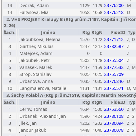
13
Dvorak, Adam
1129
1129
23776200
M
14
Faltysova, Mia
1058
1058
23776218
D
2. VHS PROJEKT Kralupy B (Rtg prům.:1487, Kapitán: Jiří Korb
2: 26)
Šach.
Jméno
Rtg
RtgN
FideID
Typ
1
Jakoubkova, Helena
1576
1122
23771712
Z, D
3
Gartner, Mikulas
1247
1247
23782587
Z
4
Matejcek, Adam
0
0
Z
5
Jakoubek, Petr
1503
1128
23755504
Z
6
Vanasek, Marek
1447
1159
23777532
Z, M
8
Strop, Stanislav
1025
1025
23755709
9
Urbanova, Anna
1035
1035
23776846
D
10
Langmaierova, Natalie
1131
1131
23755571
D, 
3. Šachy Polabí A (Rtg prům.:1519, Kapitán: Martin Novotný /
Šach.
Jméno
Rtg
RtgN
FideID
Typ
1
Cerny, Tomas
1634
1500
23753560
Z, M
2
Urbanek, Alexandr Jan
1596
1424
23786108
Z, S
3
Jilek, Jan
1202
1202
23786094
Z, S
4
Janour, Jakub
1448
1040
23786078
Z, S