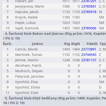
5
Habart, Jan
1017
1017
23787201
Z, S
6
Janysynova, Marie
1580
0
23785691
Z, D
7
Kapcala, Jakub
1133
1133
23785918
M
8
Krejcik, Radek
1185
1185
SM
9
Hajek, Lukas
1023
1023
SM
10
Sajdl, Dominik
1453
1083
23789506
SM
4. Šachový klub Bakov nad Jizerou (Rtg prům.:1416, Kapitán:
/ PH 2: 19)
Šach.
Jméno
Rtg
RtgN
FideID
Typ
1
Cancik, Marek
1493
1484
23772891
Z, M
2
Martinek, Tomas
1152
1152
23744545
Z
3
Jelinek, Martin
1248
1248
23781157
Z, S
4
Abraham, Patrik
0
0
Z
5
Mudroch, Stepan
0
0
Z, M
6
Palaczuk, Jaroslav
0
0
Z, M
8
Vysohlid, Elias
0
0
SM
9
Vysohlid, Eliska
0
0
D
11
Vysohlid, Ester
0
0
D, 
5. Šachový klub KDJS Sedlčany (Rtg prům.:1409, Kapitán: Pe
10 / PH 2: 19)