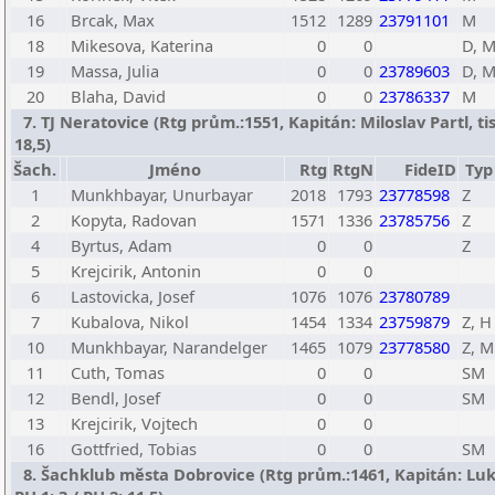
16
Brcak, Max
1512
1289
23791101
M
18
Mikesova, Katerina
0
0
D, 
19
Massa, Julia
0
0
23789603
D, 
20
Blaha, David
0
0
23786337
M
7. TJ Neratovice (Rtg prům.:1551, Kapitán: Miloslav Partl, ti
18,5)
Šach.
Jméno
Rtg
RtgN
FideID
Typ
1
Munkhbayar, Unurbayar
2018
1793
23778598
Z
2
Kopyta, Radovan
1571
1336
23785756
Z
4
Byrtus, Adam
0
0
Z
5
Krejcirik, Antonin
0
0
6
Lastovicka, Josef
1076
1076
23780789
7
Kubalova, Nikol
1454
1334
23759879
Z, H
10
Munkhbayar, Narandelger
1465
1079
23778580
Z, M
11
Cuth, Tomas
0
0
SM
12
Bendl, Josef
0
0
SM
13
Krejcirik, Vojtech
0
0
16
Gottfried, Tobias
0
0
SM
8. Šachklub města Dobrovice (Rtg prům.:1461, Kapitán: Luk