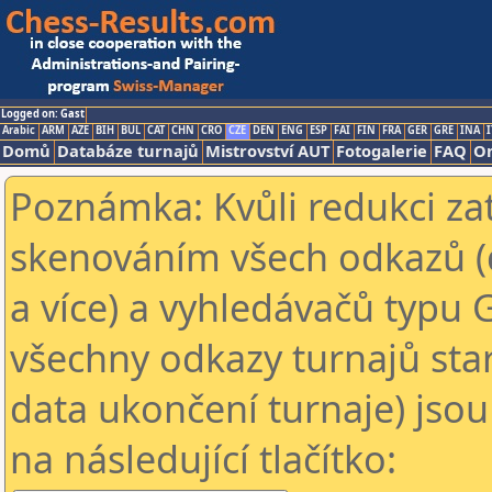
Logged on: Gast
Arabic
ARM
AZE
BIH
BUL
CAT
CHN
CRO
CZE
DEN
ENG
ESP
FAI
FIN
FRA
GER
GRE
INA
I
Domů
Databáze turnajů
Mistrovství AUT
Fotogalerie
FAQ
On
Poznámka: Kvůli redukci za
skenováním všech odkazů (
a více) a vyhledávačů typu 
všechny odkazy turnajů star
data ukončení turnaje) jsou
na následující tlačítko: