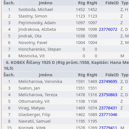
Šach.
Jméno
Rtg
RtgN
FideID
Typ
1
Svoboda, Michael
1452
1452
Z, H
2
Stastny, Simon
1123
1123
Z
3
Pejrimovsky, Adam
1097
1097
Z
4
Jindrakova, Alzbeta
1098
1098
23776072
Z, D
5
Jindrak, Ota
1038
1038
Z, M
6
Novotny, Pavel
1004
1004
Z, M
7
Honcharenko, Stepan
0
0
8
Mosnicka, Vit
0
0
M
6. KOBEX Říčany 1925 D (Rtg prům.:1550, Kapitán: Hana Me
16,5)
Šach.
Jméno
Rtg
RtgN
FideID
Typ
1
Melicharova, Veronika
1591
1469
23749695
Z, D
3
Svaton, Jan
1551
1551
Z
4
Melicharova, Tereza
1478
1316
23750863
Z, D
5
Ottomansky, Vit
1108
1108
Z
6
Virag, Matyas
1469
1074
23778431
Z
7
Glasberger, Filip
1462
1089
23771046
8
Navratil, Samuel
1195
1195
15
Korinek, Vitek
1528
1269
23779411
M