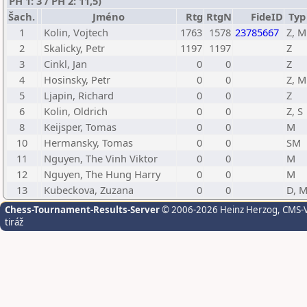
PH 1: 3 / PH 2: 11,5)
Šach.
Jméno
Rtg
RtgN
FideID
Typ
1
Kolin, Vojtech
1763
1578
23785667
Z, M
2
Skalicky, Petr
1197
1197
Z
3
Cinkl, Jan
0
0
Z
4
Hosinsky, Petr
0
0
Z, M
5
Ljapin, Richard
0
0
Z
6
Kolin, Oldrich
0
0
Z, S
8
Keijsper, Tomas
0
0
M
10
Hermansky, Tomas
0
0
SM
11
Nguyen, The Vinh Viktor
0
0
M
12
Nguyen, The Hung Harry
0
0
M
13
Kubeckova, Zuzana
0
0
D, 
Chess-Tournament-Results-Server
© 2006-2026 Heinz Herzog
, CMS-
tiráž