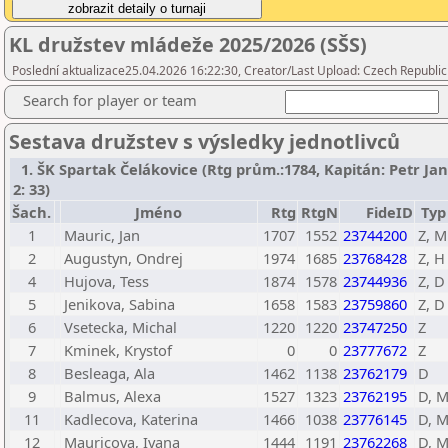
KL družstev mládeže 2025/2026 (SŠS)
Poslední aktualizace25.04.2026 16:22:30, Creator/Last Upload: Czech Republic
Search for player or team
Sestava družstev s výsledky jednotlivců
1. ŠK Spartak Čelákovice (Rtg prům.:1784, Kapitán: Petr Ja
2: 33)
Šach.
Jméno
Rtg
RtgN
FideID
Typ
1
Mauric, Jan
1707
1552
23744200
Z, M
2
Augustyn, Ondrej
1974
1685
23768428
Z, H
4
Hujova, Tess
1874
1578
23744936
Z, D
5
Jenikova, Sabina
1658
1583
23759860
Z, D
6
Vsetecka, Michal
1220
1220
23747250
Z
7
Kminek, Krystof
0
0
23777672
Z
8
Besleaga, Ala
1462
1138
23762179
D
9
Balmus, Alexa
1527
1323
23762195
D, 
11
Kadlecova, Katerina
1466
1038
23776145
D, 
12
Mauricova, Ivana
1444
1191
23762268
D, 