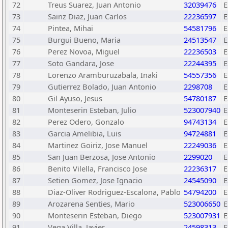
72
Treus Suarez, Juan Antonio
32039476
E
73
Sainz Diaz, Juan Carlos
22236597
E
74
Pintea, Mihai
54581796
E
75
Burgui Bueno, Maria
24513547
E
76
Perez Novoa, Miguel
22236503
E
77
Soto Gandara, Jose
22244395
E
78
Lorenzo Aramburuzabala, Inaki
54557356
E
79
Gutierrez Bolado, Juan Antonio
2298708
E
80
Gil Ayuso, Jesus
54780187
E
81
Monteserin Esteban, Julio
523007940
E
82
Perez Odero, Gonzalo
94743134
E
83
Garcia Amelibia, Luis
94724881
E
84
Martinez Goiriz, Jose Manuel
22249036
E
85
San Juan Berzosa, Jose Antonio
2299020
E
86
Benito Vilella, Francisco Jose
22236317
E
87
Setien Gomez, Jose Ignacio
24545090
E
88
Diaz-Oliver Rodriguez-Escalona, Pablo
54794200
E
89
Arozarena Senties, Mario
523006650
E
90
Monteserin Esteban, Diego
523007931
E
91
Vega Villa, Javier
24598313
E