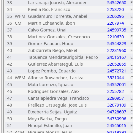
33
Larranaga Juaristi, Alexander
54542650
E
34
Revilla Rio, Francisco
2253720
E
35
WFM
Guadamuro Torrente, Anabel
2266296
E
36
CM
Martin Echeandia, Ibon
2207974
E
37
Calvo Gomez, Unai
24599735
E
38
Martinez Gonzalez, Crescencio
2210630
E
39
Gomez Falagan, Hugo
54544823
E
40
Zubizarreta Riego, Mikel
22231960
E
41
Tabuenca Mendataurigoitia, Pedro
24515167
E
42
Gutierrez Abarrategui, Luis
32052855
E
43
Lopez Pombo, Eduardo
24572721
E
44
WFM
Alfonso Ruisanchez, Laritza
3521044
45
Mata Lorenzo, Ignacio
54552001
E
46
Rodriguez Gonzalez, Alex
2255782
E
47
Cantalapiedra Vega, Francisco
2280957
E
48
Prellezo Ursueguia, Jose Luis
32079109
E
49
Etxeberria Seijas, Ugaitz
94728607
E
50
Moya Barba, Diego
54730996
E
51
Hinojal Estanillo, Juan
24545015
E
52
ACM
Higuera Alonso, Jesus
94719292
E