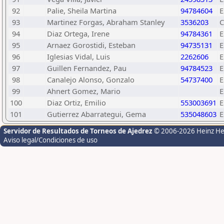
92
Palie, Sheila Martina
94784604
E
93
Martinez Forgas, Abraham Stanley
3536203
94
Diaz Ortega, Irene
94784361
E
95
Arnaez Gorostidi, Esteban
94735131
E
96
Iglesias Vidal, Luis
2262606
E
97
Guillen Fernandez, Pau
94784523
E
98
Canalejo Alonso, Gonzalo
54737400
E
99
Ahnert Gomez, Mario
E
100
Diaz Ortiz, Emilio
553003691
E
101
Gutierrez Abarrategui, Gema
535048603
E
Servidor de Resultados de Torneos de Ajedrez
© 2006-2026 Heinz H
Aviso legal/Condiciones de uso