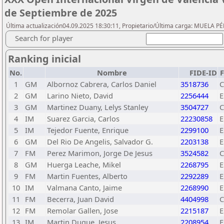
de Septiembre de 2025
Última actualización04.09.2025 18:30:11, Propietario/Última carga: MUELA PÉ
Search for player
Ranking inicial
No.
Nombre
FIDE-ID
1
GM
Albornoz Cabrera, Carlos Daniel
3518736
2
GM
Larino Nieto, David
2256444
E
3
GM
Martinez Duany, Lelys Stanley
3504727
4
IM
Suarez Garcia, Carlos
22230858
E
5
IM
Tejedor Fuente, Enrique
2299100
E
6
GM
Del Rio De Angelis, Salvador G.
2203138
E
7
FM
Perez Marimon, Jorge De Jesus
3524582
8
GM
Huerga Leache, Mikel
2268795
E
9
FM
Martin Fuentes, Alberto
2292289
E
10
IM
Valmana Canto, Jaime
2268990
E
11
FM
Becerra, Juan David
4404998
12
FM
Remolar Gallen, Jose
2215187
E
13
IM
Martin Duque, Jesus
2208954
E