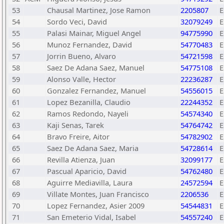
53
Chausal Martinez, Jose Ramon
2205807
E
54
Sordo Veci, David
32079249
E
55
Palasi Mainar, Miguel Angel
94775990
E
56
Munoz Fernandez, David
54770483
E
57
Jorrin Bueno, Alvaro
54721598
E
58
Saez De Adana Saez, Manuel
54775108
E
59
Alonso Valle, Hector
22236287
E
60
Gonzalez Fernandez, Manuel
54556015
E
61
Lopez Bezanilla, Claudio
22244352
E
62
Ramos Redondo, Nayeli
54574340
E
63
Kaji Senas, Tarek
54764742
E
64
Bravo Freire, Aitor
54782902
E
65
Saez De Adana Saez, Maria
54728614
E
66
Revilla Atienza, Juan
32099177
E
67
Pascual Aparicio, David
54762480
E
68
Aguirre Mediavilla, Laura
24572594
E
69
Villate Montes, Juan Francisco
2206536
E
70
Lopez Fernandez, Asier 2009
54544831
E
71
San Emeterio Vidal, Isabel
54557240
E