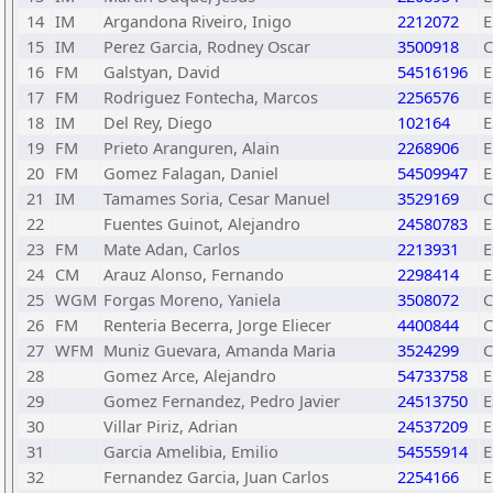
14
IM
Argandona Riveiro, Inigo
2212072
E
15
IM
Perez Garcia, Rodney Oscar
3500918
16
FM
Galstyan, David
54516196
E
17
FM
Rodriguez Fontecha, Marcos
2256576
E
18
IM
Del Rey, Diego
102164
E
19
FM
Prieto Aranguren, Alain
2268906
E
20
FM
Gomez Falagan, Daniel
54509947
E
21
IM
Tamames Soria, Cesar Manuel
3529169
22
Fuentes Guinot, Alejandro
24580783
E
23
FM
Mate Adan, Carlos
2213931
E
24
CM
Arauz Alonso, Fernando
2298414
E
25
WGM
Forgas Moreno, Yaniela
3508072
26
FM
Renteria Becerra, Jorge Eliecer
4400844
27
WFM
Muniz Guevara, Amanda Maria
3524299
28
Gomez Arce, Alejandro
54733758
E
29
Gomez Fernandez, Pedro Javier
24513750
E
30
Villar Piriz, Adrian
24537209
E
31
Garcia Amelibia, Emilio
54555914
E
32
Fernandez Garcia, Juan Carlos
2254166
E