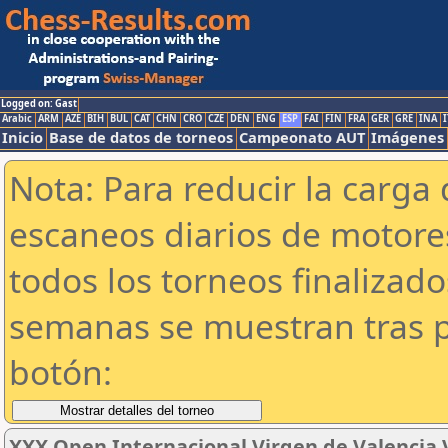
Logged on: Gast
Arabic
ARM
AZE
BIH
BUL
CAT
CHN
CRO
CZE
DEN
ENG
ESP
FAI
FIN
FRA
GER
GRE
INA
I
Inicio
Base de datos de torneos
Campeonato AUT
Imágenes
Nota: Para reducir la carga 
escaneos diarios de motor
todos los torneos finalizad
semanas se muestran tras p
botón:
XXX Open Internacional Virgen de Valencia V