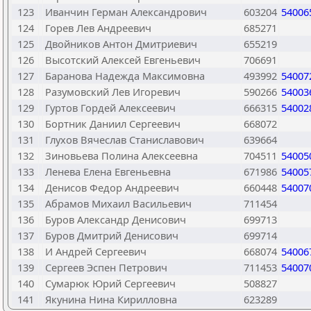
123
Иванчин Герман Александрович
603204
54006
124
Горев Лев Андреевич
685271
125
Двойников Антон Дмитриевич
655219
126
Высотский Алексей Евгеньевич
706691
127
Баранова Надежда Максимовна
493992
54007
128
Разумовский Лев Игоревич
590266
54003
129
Гуртов Гордей Алексеевич
666315
54002
130
Бортник Даниил Сергеевич
668072
131
Глухов Вячеслав Станиславович
639664
132
Зиновьева Полина Алексеевна
704511
54005
133
Ленева Елена Евгеньевна
671986
54005
134
Денисов Федор Андреевич
660448
54007
135
Абрамов Михаил Васильевич
711454
136
Буров Александр Денисович
699713
137
Буров Дмитрий Денисович
699714
138
И Андрей Сергеевич
668074
54006
139
Сергеев Эспен Петрович
711453
54007
140
Сумарюк Юрий Сергеевич
508827
141
Якунина Нина Кирилловна
623289