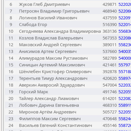
6
Жуков Глеб Дмитриевич
429871
52202
7
Петросян Владимир Григорьевич
468940
52206
8
Логинов Василий Иванович
437559
52209
9
Слабода Егор
516390
52201
10
Сегодняева Александра Владимировна
363136
55683
11
Козлов Владислав Валерьевич
567353
52208
12
Маковский Андрей Сергеевич
389011
55823
13
Анисимов Артем Сергеевич
537660
54003
14
Алимурадов Максим Рустамович
582789
54000
15
Синицын Артемий Максимович
421461
55797
16
Шёнлебен Кристофер Оливерович
392878
55718
17
Терентьев Тимур Александрович
420620
55897
18
Аверкин Амвросий Эдуардович
547004
52203
19
Горский Марк
491746
52205
20
Тайлер Александр Лиамович
614201
52208
21
Лобович Дарина Евгеньевна
468310
55891
22
Миронов Артём Андреевич
505727
52205
23
Филиппов Максим Сергеевич
470648
55824
24
Васильев Евгений Константинович
455146
55872