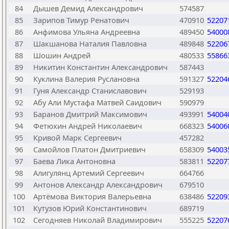
84
Дышев Демид Александрович
574587
85
Зарипов Тимур Ренатович
470910
52207
86
Анфимова Ульяна Андреевна
489450
54000
87
Шакшанова Наталия Павловна
489848
52206
88
Шошин Андрей
480533
55866
89
Никитин Константин Александрович
587443
90
Куклина Валерия Руслановна
591327
52204
91
Гуня Александр Станиславович
529193
92
Абу Али Мустафа Матвей Саидович
590979
93
Баранов Дмитрий Максимович
493991
54004
94
Фетюхин Андрей Николаевич
668323
54006
95
Кривой Марк Сергеевич
457282
96
Самойлов Платон Дмитриевич
658309
54003
97
Баева Лика Антоновна
583811
52207
98
Алигулянц Артемий Сергеевич
664766
99
Антонов Александр Александрович
679510
100
Артёмова Виктория Валерьевна
638486
52209
101
Кутузов Юрий Константинович
689719
102
Сегодняев Николай Владимирович
555225
52207