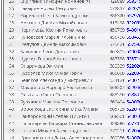
25
Скрипник Тимофей Романович
429888
55831
26
Гавырин Артем Петрович
572837
52207
27
Кириллов Пётр Александрович
386320
55797
28
Никонов Даниил Михайлович
413498
52205
29
Черникова Ксения Романовна
450709
54001
30
Куновская Мария Ильинична
456756
55845
31
Федулов Демьян Максимович
375421
55759
32
Завьялов Леон Денисович
467815
54000
33
Чуркин Георгий Антонович
487388
55871
34
Опаричева Эмилия
389329
52202
35
Кузовлев Михаил Иванович
465608
52203
36
Беляков Александр Дмитриевич
534121
54002
37
Маковцова Варвара Алексеевна
568507
52204
38
Ольхина Ольга Олеговна
483550
55884
39
Бурханов Максим Петрович
660404
54007
40
Воронкова Екатерина Михайловна
505725
52201
41
Гайворонский Степан Никитич
568501
54001
42
Паламарчук Варвара Станиславовна
429880
55770
43
Петров Михаил Александрович
571211
52205
44
Кривополенов Давид Александрович
609356
54007