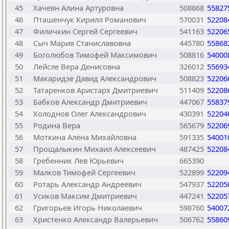
45
Хачеян Алина Артуровна
508868
55827
46
Пташенчук Кирилл Романович
570031
52208
47
Филичкин Сергей Сергеевич
541163
52206
48
Сыч Мария Станиславовна
445780
55868
49
Боголюбов Тимофей Максимович
508816
54000
50
Лейсле Вера Денисовна
326012
55693
51
Макаридзе Давид Александрович
508823
52206
52
Татаренков Аристарх Дмитриевич
511409
52208
53
Бабков Александр Дмитриевич
447067
55837
54
Холоднов Олег Александрович
430391
52204
55
Родина Вера
565679
52206
56
Моткина Алёна Михайловна
591335
54001
57
Прощалыкин Михаил Алексеевич
487425
52208
58
Гребенник Лев Юрьевич
665390
59
Малков Тимофей Сергеевич
522899
52209
60
Ротарь Александр Андреевич
547937
52205
61
Усиков Максим Дмитриевич
447241
52205
62
Григорьев Игорь Николаевич
598760
54007
63
Христенко Александр Валерьевич
506762
55860