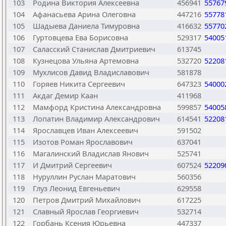
103
Родина Виктория Алексеевна
456941
55767
104
Афанасьева Арина Олеговна
447216
55778
105
Шадыева Даниела Тимуровна
416632
55770
106
Гуртовцева Ева Борисовна
529317
54005
107
Саласский Станислав Дмитриевич
613745
108
Кузнецова Ульяна Артемовна
532720
52208
109
Мухлисов Давид Владиславович
581878
110
Горяев Никита Сергеевич
647323
54000
111
Акдаг Демир Каан
411968
112
Мамфорд Кристина Александровна
599857
54005
113
Лопатин Владимир Александрович
614541
52208
114
Ярославцев Иван Алексеевич
591502
115
Изотов Роман Ярославович
637041
116
Магалинский Владислав Янович
525741
117
И Дмитрий Сергеевич
607524
52209
118
Нуруллин Руслан Маратович
560356
119
Глуз Леонид Евгеньевич
629558
120
Петров Дмитрий Михайлович
617225
121
Славный Ярослав Георгиевич
532714
122
Горбань Ксения Юрьевна
447337