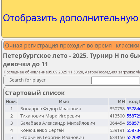
Отобразить дополнительну
Очная регистрация проходит во время "классики" 
Петербургское лето - 2025. Турнир H по
девочки до 11
Последнее обновление05.09.2025 11:53:20, Автор/Последняя загрузка: Vi
Search for player
Стартовый список
Ном.
Имя
ИН
код 
1
Бондарев Федор Иванович
350758
55784
2
Тиханович Марк Игоревич
413500
55872
3
Балабаев Александр Михайлович
364454
55857
4
Конюшенко Сергей
539191
55873
5
Егорычев Георгий Иванович
633150
52208