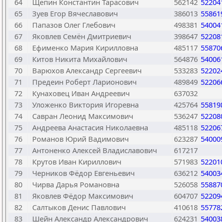
64
Щепин Константин Тарасович
562142
52204
65
Зуев Егор Вячеславович
386013
55861
66
Папазов Олег Глебович
498381
54004
67
Яковлев Семён Дмитриевич
398647
52208
68
Ефименко Мария Кирилловна
485117
55870
69
Китов Никита Михайлович
564876
54006
70
Варюхов Александр Сергеевич
533283
52202
71
Предеин Роберт Ларионович
489849
52206
72
Кунаховец Иван Андреевич
637032
73
Уложенко Виктория Игоревна
425764
55819
74
Савран Леонид Максимович
536247
52208
75
Андреева Анастасия Николаевна
485118
52206
76
Романов Юрий Вадимович
623287
54000
77
Антоненко Алексей Владиславович
617217
78
Крутов Иван Кириллович
571983
52201
79
Черников Фёдор Евгеньевич
636212
54003
80
Чирва Дарья Романовна
526058
55887
81
Яковлев Фёдор Максимович
604707
52209
82
Салтыков Денис Павлович
410618
55778
83
Шейн Александр Александрович
624231
54003