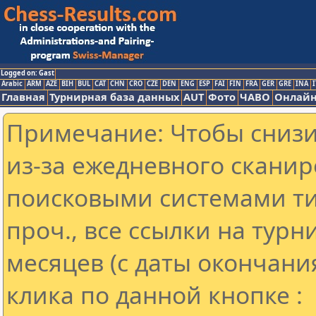
Logged on: Gast
Arabic
ARM
AZE
BIH
BUL
CAT
CHN
CRO
CZE
DEN
ENG
ESP
FAI
FIN
FRA
GER
GRE
INA
I
Главная
Турнирная база данных
AUT
Фото
ЧАВО
Онлайн
Примечание: Чтобы снизит
из-за ежедневного сканир
поисковыми системами ти
проч., все ссылки на тур
месяцев (с даты окончани
клика по данной кнопке :