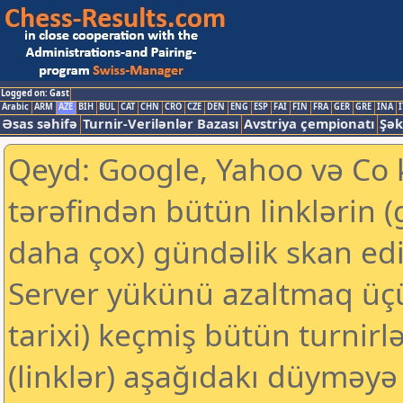
Logged on: Gast
Arabic
ARM
AZE
BIH
BUL
CAT
CHN
CRO
CZE
DEN
ENG
ESP
FAI
FIN
FRA
GER
GRE
INA
I
Əsas səhifə
Turnir-Verilənlər Bazası
Avstriya çempionatı
Şək
Qeyd: Google, Yahoo və Co k
tərəfindən bütün linklərin 
daha çox) gündəlik skan edil
Server yükünü azaltmaq üç
tarixi) keçmiş bütün turnirl
(linklər) aşağıdakı düyməyə