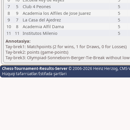
7
5
Club 4 Peones
5
8
9
Academia los Alfiles de Jose Juarez
5
9
7
La Casa del Ajedrez
5
10
8
Academia Alfil Dama
5
11
11
Institutos Milenio
5
Annotasiya:
Tay-brek1: Matchpoints (2 for wins, 1 for Draws, 0 for Losses)
Tay-brek2: points (game-points)
Tay-brek3: Olympiad-Sonneborn-Berger-Tie-Break without lowe
Chess-Tournament-Results-Server
© 2006-2026 Heinz Herzog
, CMS-
Hüquqi təfərrüatlar/İstifadə şərtləri