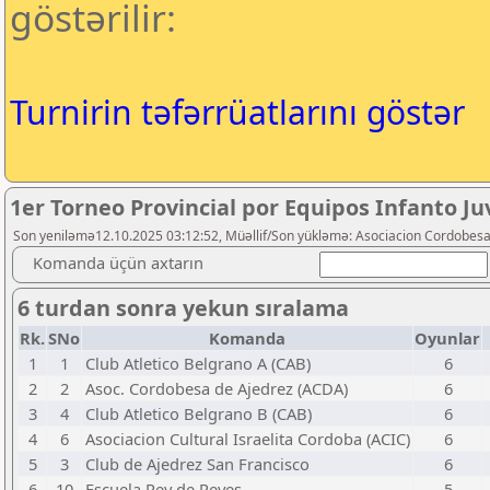
göstərilir:
Turnirin təfərrüatlarını göstər
1er Torneo Provincial por Equipos Infanto Ju
Son yeniləmə12.10.2025 03:12:52, Müəllif/Son yükləmə: Asociacion Cordobes
Komanda üçün axtarın
6 turdan sonra yekun sıralama
Rk.
SNo
Komanda
Oyunlar
1
1
Club Atletico Belgrano A (CAB)
6
2
2
Asoc. Cordobesa de Ajedrez (ACDA)
6
3
4
Club Atletico Belgrano B (CAB)
6
4
6
Asociacion Cultural Israelita Cordoba (ACIC)
6
5
3
Club de Ajedrez San Francisco
6
6
10
Escuela Rey de Reyes
5