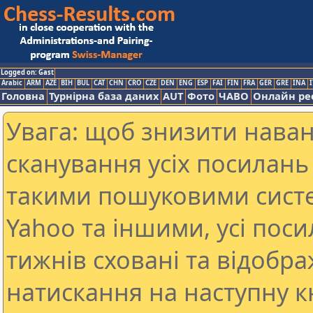
Logged on: Gast
Arabic
ARM
AZE
BIH
BUL
CAT
CHN
CRO
CZE
DEN
ENG
ESP
FAI
FIN
FRA
GER
GRE
INA
I
Головна
Турнірна база даних
AUT
Фото
ЧАВО
Онлайн ре
Увага: щоб знизити наван
сканування усіх посилань 
такими пошуковими систе
Yahoo та іншими, усі пос
тижнів сховані та відобр
натискання на наступну к