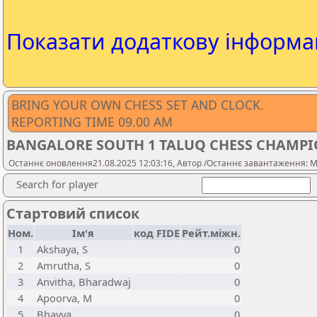
Показати додаткову інформа
BRING YOUR OWN CHESS SET AND CLOCK.
REPORTING TIME 09.00 AM
BANGALORE SOUTH 1 TALUQ CHESS CHAMPION
Останнє оновлення21.08.2025 12:03:16, Автор /Останнє завантаження: M
Search for player
Стартовий список
Ном.
Ім'я
код FIDE
Рейт.міжн.
1
Akshaya, S
0
2
Amrutha, S
0
3
Anvitha, Bharadwaj
0
4
Apoorva, M
0
5
Bhavya,
0