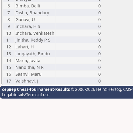
6
Bimba, Belli
0
7
Disha, Bhandary
0
8
Ganavi, U
0
9
Inchara, H S
0
10
Inchara, Venkatesh
0
11
Jinitha, Reddy P S
0
12
Lahari, H
0
13
Lingayath, Bindu
0
14
Maria, Jovita
0
15
Nanditha, N R
0
16
Saanvi, Maru
0
17
Vaishnavi, J
0
сервер Chess-Tournament-Results
© 2006-2026 Heinz Herzog
, CMS-
Legal details/Terms of use