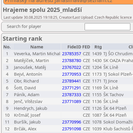
Přihlášky na adresu janasilhava@seznam.cz
Hrajeme spolu 2025_mladší
Last update 30.08.2025 19:18:25, Creator/Last Upload: Czech Republic licence
Search for player
Starting rank
No.
Name
FideID
FED
Rtg
Cl
1
Veverka, Martin Michal
23785357
CZE
1439
TJ ŠO Chrudim
2
Matějíček, Martin
23788780
CZE
1430
SK OAZA Prah
3
Janoušek, Matěj
23767022
CZE
1204
ŠK Líně
4
Bejvl, Antonín
23770953
CZE
1173
TJ Sokol Plzeň
5
Obr, Richard
23789441
CZE
1171
TJ Jince
6
Šott, David
23771291
CZE
1169
ŠK Líně
7
Páník, Adam
23787333
CZE
1155
ŠK Tachov
8
Jenč, Vítězslav
23771089
CZE
1136
ŠK Líně
9
Hendrych, Jakub
CZE
1126
ŠK 64 Plzeň
10
Krčmář, Josef
CZE
1087
ŠK 64 Plzeň
11
Buršík, Jakub
23770996
CZE
1078
Sokol Domažli
12
Brčák, Alex
23791098
CZE
1039
Klub šachistů 