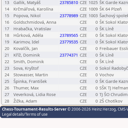
13
Gallik, Matyáš
23785810
CZE
1025
ŠK Garde Kazn
14
Krčmářová, Karolína
CZE
1009
ŠK 64 Plzeň
15
Popova, Nikol
23778989
CZE
1003
Šachový spole
16
Goldschmidová, Anna
CZE
0
ŠK Sokol Klato
17
Hrabačka, Vratislav
CZE
0
ŠK Líně
18
Hůrková, Adéla
23789565
CZE
0
ŠK Sokol Klato
19
Karimov, Idel
23779535
CZE
0
ŠK Sokol Klato
20
Kovalčík, Jan
CZE
0
Freibauer Essl
21
Kříž, Dominik
23774371
CZE
0
ŠK Líně
22
Smith, Dominik
CZE
0
ŠK Líně
23
Sova, Kryštof
CZE
0
Sokol Radobyč
24
Stowasser, Martin
CZE
0
Vochov
25
Špinka, František
CZE
0
ŠK Garde Kazn
26
Thumer, Max
CZE
0
SŠK TJ Heřmano
27
Veverková, Lidia Rose
CZE
0
TJ ŠO Chrudim
28
Žižka, Adam
CZE
0
ZŠ Chotíkov
Chess-Tournament-Results-Server
© 2006-2026 Heinz Herzog
, CMS-
Legal details/Terms of use