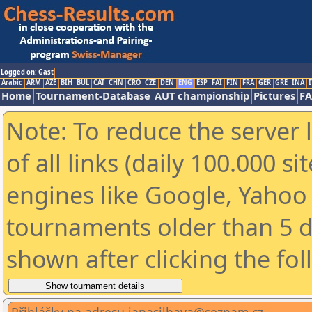
Logged on: Gast
Arabic
ARM
AZE
BIH
BUL
CAT
CHN
CRO
CZE
DEN
ENG
ESP
FAI
FIN
FRA
GER
GRE
INA
I
Home
Tournament-Database
AUT championship
Pictures
F
Note: To reduce the server 
of all links (daily 100.000 s
engines like Google, Yahoo a
tournaments older than 5 d
shown after clicking the fo