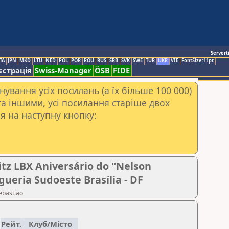
Servert
TA
JPN
MKD
LTU
NED
POL
POR
ROU
RUS
SRB
SVK
SWE
TUR
UKR
VIE
FontSize:11pt
єстрація
Swiss-Manager
ÖSB
FIDE
ування усіх посилань (а їх більше 100 000)
а іншими, усі посилання старіше двох
я на наступну кнопку:
itz LBX Aniversário do "Nelson
eria Sudoeste Brasília - DF
ebastiao
Рейт.
Клуб/Місто