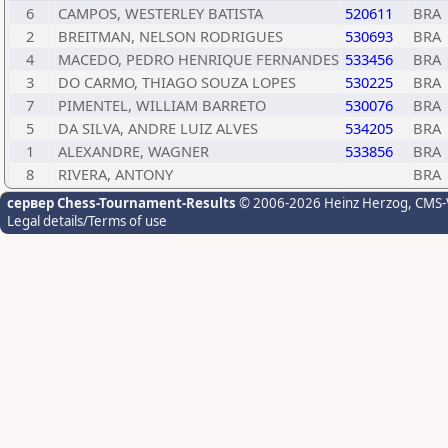
6
CAMPOS, WESTERLEY BATISTA
520611
BRA
2
BREITMAN, NELSON RODRIGUES
530693
BRA
4
MACEDO, PEDRO HENRIQUE FERNANDES
533456
BRA
3
DO CARMO, THIAGO SOUZA LOPES
530225
BRA
7
PIMENTEL, WILLIAM BARRETO
530076
BRA
5
DA SILVA, ANDRE LUIZ ALVES
534205
BRA
1
ALEXANDRE, WAGNER
533856
BRA
8
RIVERA, ANTONY
BRA
сервер Chess-Tournament-Results
© 2006-2026 Heinz Herzog
, CMS-
Legal details/Terms of use