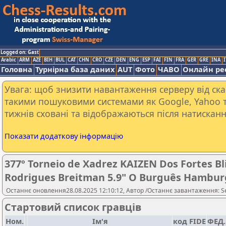
Logged on: Gast
Arabic
ARM
AZE
BIH
BUL
CAT
CHN
CRO
CZE
DEN
ENG
ESP
FAI
FIN
FRA
GER
GRE
INA
I
Головна
Турнірна база даних
AUT
Фото
ЧАВО
Онлайн ре
Увага: щоб знизити навантаження серверу від скан
такими пошуковими системами як Google, Yahoo т
тижнів сховані та відображаються після натисканн
Показати додаткову інформацію
377º Torneio de Xadrez KAIZEN Dos Fortes Bl
Rodrigues Breitman 5.9" O Burguês Hamburgu
Останнє оновлення28.08.2025 12:10:12, Автор /Останнє завантаження: S
Стартовий список гравців
Ном.
Ім'я
код FIDE
ФЕД.