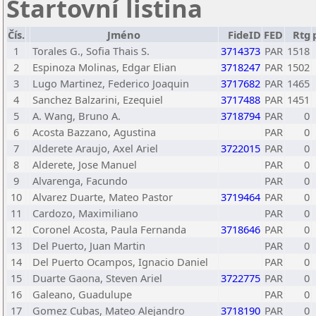
Startovní listina
Čís.
Jméno
FideID
FED
Rtg
1
Torales G., Sofia Thais S.
3714373
PAR
1518
2
Espinoza Molinas, Edgar Elian
3718247
PAR
1502
3
Lugo Martinez, Federico Joaquin
3717682
PAR
1465
4
Sanchez Balzarini, Ezequiel
3717488
PAR
1451
5
A. Wang, Bruno A.
3718794
PAR
0
6
Acosta Bazzano, Agustina
PAR
0
7
Alderete Araujo, Axel Ariel
3722015
PAR
0
8
Alderete, Jose Manuel
PAR
0
9
Alvarenga, Facundo
PAR
0
10
Alvarez Duarte, Mateo Pastor
3719464
PAR
0
11
Cardozo, Maximiliano
PAR
0
12
Coronel Acosta, Paula Fernanda
3718646
PAR
0
13
Del Puerto, Juan Martin
PAR
0
14
Del Puerto Ocampos, Ignacio Daniel
PAR
0
15
Duarte Gaona, Steven Ariel
3722775
PAR
0
16
Galeano, Guadulupe
PAR
0
17
Gomez Cubas, Mateo Alejandro
3718190
PAR
0