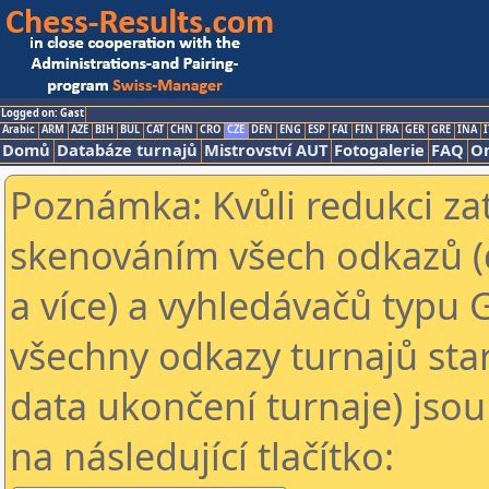
Logged on: Gast
Arabic
ARM
AZE
BIH
BUL
CAT
CHN
CRO
CZE
DEN
ENG
ESP
FAI
FIN
FRA
GER
GRE
INA
I
Domů
Databáze turnajů
Mistrovství AUT
Fotogalerie
FAQ
On
Poznámka: Kvůli redukci za
skenováním všech odkazů (
a více) a vyhledávačů typu 
všechny odkazy turnajů star
data ukončení turnaje) jsou
na následující tlačítko: