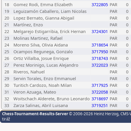
18
Gomez Rodi, Emma Elizabeth
3722805
PAR
0
19
Leguizamón Caballero, Liam Nicolas
PAR
0
20
Lopez Bernato, Gianna Abigail
PAR
0
21
Martínez, Enzo
PAR
0
22
Melgarejo Estigarribia, Erick Hernan
3724301
PAR
0
23
Molinas Martinez, Rafael
PAR
0
24
Moreno Silva, Olivia Aidana
3718654
PAR
0
25
Ocampos Regunega, Gonzalo
3717950
PAR
0
26
Ortiz Villalba, Josue Enrique
3718743
PAR
0
27
Perez Morinigo, Lucas Alejandro
3722023
PAR
0
28
Riveros, Nahuel
PAR
0
29
Servin Torales, Enzo Emmanuel
PAR
0
30
Turitich Cardozo, Noah Milan
3717925
PAR
0
31
Veron Azuaga, Mateo
3722058
PAR
0
32
Woitschach Alderete, Bruno Leonardo
3718697
PAR
0
33
Zarza Salinas, Abril Luisana
3719251
PAR
0
Chess-Tournament-Results-Server
© 2006-2026 Heinz Herzog
, CMS-
tiráž